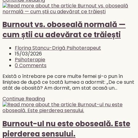
ești
acasă,
dar
parcă
Burnout vs. oboseală normală —
nu
cum știi cu adevărat ce trăiești
ești
Post
Florina Stancu-Drigă Psihoterapeut
author:
Post
15/03/2026
published:
Post
Psihoterapie
category:
Post
0 Comments
comments:
Există o întrebare pe care multe femei și-o pun în
liniștea de după ce toată lumea a adormit: „De ce sunt
atât de obosită? Am dormit, am stat acasă un…
Burnout
Continue Reading
vs.
oboseală
normală
—
Burnout-ul nu este oboseală. Este
cum
pierderea sensului.
știi