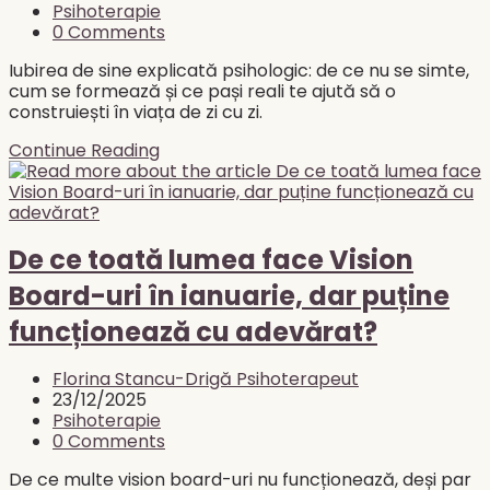
published:
Post
Psihoterapie
category:
Post
0 Comments
comments:
Iubirea de sine explicată psihologic: de ce nu se simte,
cum se formează și ce pași reali te ajută să o
construiești în viața de zi cu zi.
Iubirea
Continue Reading
de
sine
–
ce
înseamnă
De ce toată lumea face Vision
cu
Board-uri în ianuarie, dar puține
adevărat
și
funcționează cu adevărat?
cum
se
Post
construiește
Florina Stancu-Drigă Psihoterapeut
author:
Post
din
23/12/2025
published:
Post
perspectivă
Psihoterapie
category:
Post
psihoterapeutică
0 Comments
comments:
De ce multe vision board-uri nu funcționează, deși par