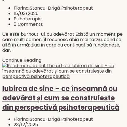
cu
adevărat
Post
Florina Stancu-Drigă Psihoterapeut
ce
author:
Post
15/03/2026
trăiești
published:
Post
Psihoterapie
category:
Post
0 Comments
comments:
Ce este burnout-ul, cu adevărat Există un moment pe
care mulți oameni îl recunosc abia mai târziu, când se
uită în urmă: ziua în care au continuat să funcționeze,
dar…
Burnout-
Continue Reading
ul
nu
este
oboseală.
Este
Iubirea de sine – ce înseamnă cu
pierderea
adevărat și cum se construiește
sensului.
din perspectivă psihoterapeutică
Post
Florina Stancu-Drigă Psihoterapeut
author:
Post
23/12/2025