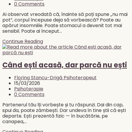
nu
category:
Post
0 Comments
duci
comments:
nimic?
Ai observat vreodată că, înainte să poți spune „nu mai
pot”, corpul începuse deja să vorbească? Poate au
apărut insomniile. Poate stomacul a devenit tot mai
sensibil. Poate ai început…
Corpul
Continue Reading
tău
știa.
Tu
doar
Când ești acasă, dar parcă nu ești
nu
l-
Post
Florina Stancu-Drigă Psihoterapeut
ai
author:
Post
15/03/2026
ascultat.
published:
Post
Psihoterapie
category:
Post
0 Comments
comments:
Partenerul tău îți vorbește și tu răspunzi. Dai din cap,
spui da, poate zâmbești. Dar undeva în tine știi că ești
departe. Ești prezentă fizic — în bucătărie, pe
canapea,…
Când
Continue Reading