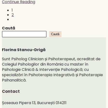
Vision
Continue Reading
Board
1
pentru
2
noul
Go
an:
to
ce
Caută
the
este,
next
de
Caută
page
ce
funcționează
psihologic
Florina Stancu-Drigă
și
cum
Sunt Psiholog Clinician și Psihoterapeut, acreditat de
îl
Colegiul Psihologilor din România cu master în
creezi
Psihologie Clinică & Intervenție Psihologică; cu
corect
specializări în Psihoterapia Integrativă și Psihoterapie
Psihanalitică.
Contact
Șoseaua Pipera 13, București 014211