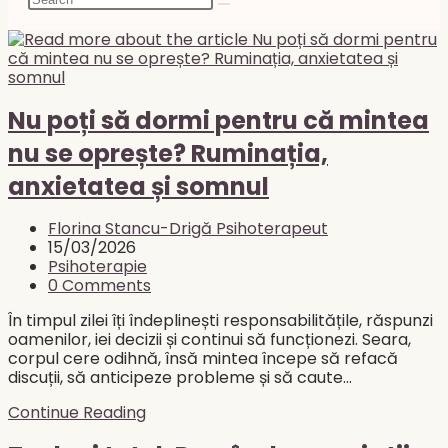
search
Nu poți să dormi pentru că mintea
nu se oprește? Ruminația,
anxietatea și somnul
Post
Florina Stancu-Drigă Psihoterapeut
author:
Post
15/03/2026
published:
Post
Psihoterapie
category:
Post
0 Comments
comments:
În timpul zilei îți îndeplinești responsabilitățile, răspunzi
oamenilor, iei decizii și continui să funcționezi. Seara,
corpul cere odihnă, însă mintea începe să refacă
discuții, să anticipeze probleme și să caute…
Nu
Continue Reading
poți