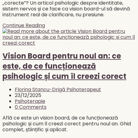
„corecte”? Un articol psihologic despre identitate,
sistem nervos și ce face ca vision board-ul să devină
instrument real de clarificare, nu presiune.
De
Continue Reading
ce
toată
lumea
face
Vision
Vision Board pentru noul an: ce
Board-
este, de ce funcționează
uri
în
psihologic și cum îl creezi corect
ianuarie,
dar
Post
puține
Florina Stancu-Drigă Psihoterapeut
author:
Post
funcționează
23/12/2025
published:
Post
cu
Psihoterapie
category:
Post
adevărat?
0 Comments
comments:
Află ce este un vision board, de ce funcționează
psihologic și cum îl creezi corect pentru noul an. Ghid
complet, științific și aplicat.