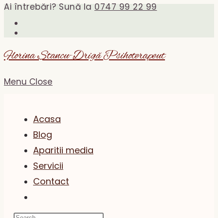
Ai întrebări? Sună la
0747 99 22 99
Skip
to
content
Florina Stancu-Drigă Psihoterapeut
Menu
Close
Acasa
Blog
Aparitii media
Servicii
Contact
Toggle
website