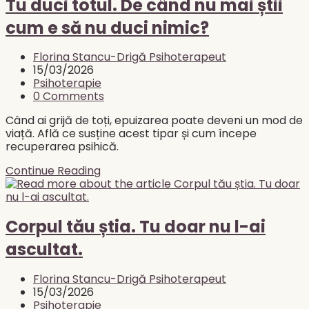
să
Tu duci totul. De când nu mai știi
dormi
cum e să nu duci nimic?
pentru
că
mintea
Post
Florina Stancu-Drigă Psihoterapeut
nu
author:
Post
15/03/2026
se
published:
Post
Psihoterapie
oprește?
category:
Post
0 Comments
Ruminația,
comments:
anxietatea
Când ai grijă de toți, epuizarea poate deveni un mod de
și
viață. Află ce susține acest tipar și cum începe
somnul
recuperarea psihică.
Tu
Continue Reading
duci
totul.
De
când
Corpul tău știa. Tu doar nu l-ai
nu
ascultat.
mai
știi
cum
Post
Florina Stancu-Drigă Psihoterapeut
e
author:
Post
15/03/2026
să
published:
Post
Psihoterapie