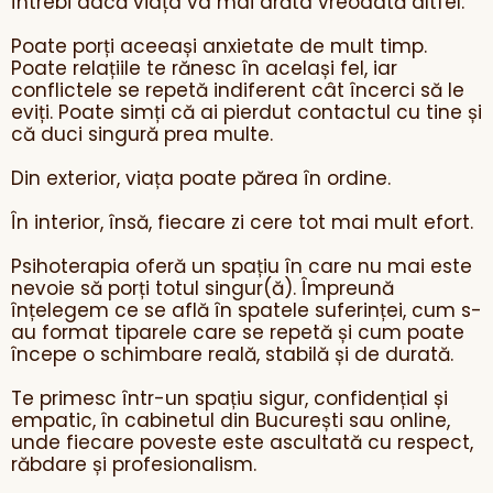
întrebi dacă viața va mai arăta vreodată altfel.
Poate porți aceeași anxietate de mult timp.
Poate relațiile te rănesc în același fel, iar
conflictele se repetă indiferent cât încerci să le
eviți. Poate simți că ai pierdut contactul cu tine și
că duci singură prea multe.
Din exterior, viața poate părea în ordine.
În interior, însă, fiecare zi cere tot mai mult efort.
Psihoterapia oferă un spațiu în care nu mai este
nevoie să porți totul singur(ă). Împreună
înțelegem ce se află în spatele suferinței, cum s-
au format tiparele care se repetă și cum poate
începe o schimbare reală, stabilă și de durată.
Te primesc într-un spațiu sigur, confidențial și
empatic, în cabinetul din București sau online,
unde fiecare poveste este ascultată cu respect,
răbdare și profesionalism.