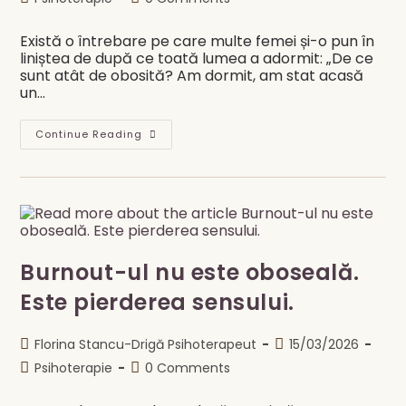
category:
comments:
Există o întrebare pe care multe femei și-o pun în
liniștea de după ce toată lumea a adormit: „De ce
sunt atât de obosită? Am dormit, am stat acasă
un…
Burnout
Continue Reading
Vs.
Oboseală
Normală
—
Cum
Știi
Cu
Adevărat
Ce
Trăiești
Burnout-ul nu este oboseală.
Este pierderea sensului.
Post
Post
Florina Stancu-Drigă Psihoterapeut
15/03/2026
author:
published:
Post
Post
Psihoterapie
0 Comments
category:
comments: