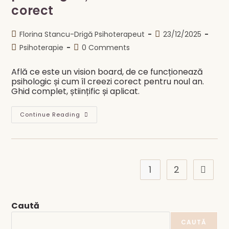
corect
Post
Post
Florina Stancu-Drigă Psihoterapeut
23/12/2025
author:
published:
Post
Post
Psihoterapie
0 Comments
category:
comments:
Află ce este un vision board, de ce funcționează
psihologic și cum îl creezi corect pentru noul an.
Ghid complet, științific și aplicat.
Vision
Continue Reading
Board
Pentru
Noul
An:
Ce
Este,
De
1
2
Go to t
Ce
Funcționează
Psihologic
Și
Cum
Caută
Îl
Creezi
Corect
CAUTĂ