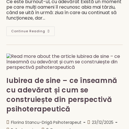
Ce este burnout-ul, cu adevărat Există un moment
pe care mulți oameni îl recunosc abia mai târziu,
când se uită în urmă: ziua în care au continuat să
funcționeze, dar…
Burnout-
Continue Reading
Ul
Nu
Este
Oboseală.
Este
Pierderea
Sensului.
Iubirea de sine – ce înseamnă
cu adevărat și cum se
construiește din perspectivă
psihoterapeutică
Post
Post
Florina Stancu-Drigă Psihoterapeut
23/12/2025
author:
published: