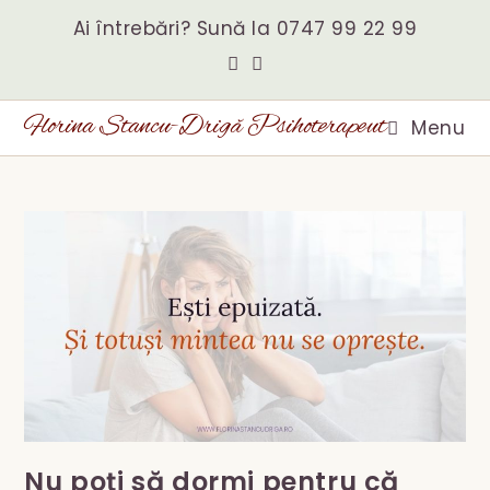
Skip
to
Ai întrebări? Sună la
0747 99 22 99
content
Florina Stancu-Drigă Psihoterapeut
Menu
Nu poți să dormi pentru că