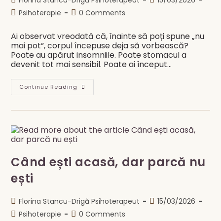
Florina Stancu-Drigă Psihoterapeut
15/03/2026
author:
published:
Post
Post
Psihoterapie
0 Comments
category:
comments:
Ai observat vreodată că, înainte să poți spune „nu
mai pot”, corpul începuse deja să vorbească?
Poate au apărut insomniile. Poate stomacul a
devenit tot mai sensibil. Poate ai început…
Corpul
Continue Reading
Tău
Știa.
Tu
Doar
Nu
L-
Ai
Ascultat.
Când ești acasă, dar parcă nu
ești
Post
Post
Florina Stancu-Drigă Psihoterapeut
15/03/2026
author:
published:
Post
Post
Psihoterapie
0 Comments