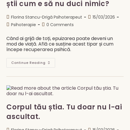
știi cum e să nu duci nimic?
Oprește?
Ruminația,
Anxietatea
Și
Post
Post
Florina Stancu-Drigă Psihoterapeut
15/03/2026
Somnul
author:
published:
Post
Post
Psihoterapie
0 Comments
category:
comments:
Când ai grijă de toți, epuizarea poate deveni un
mod de viață. Află ce susține acest tipar și cum
începe recuperarea psihică.
Tu
Continue Reading
Duci
Totul.
De
Când
Nu
Mai
Știi
Cum
E
Să
Corpul tău știa. Tu doar nu l-ai
Nu
Duci
ascultat.
Nimic?
Post
Post