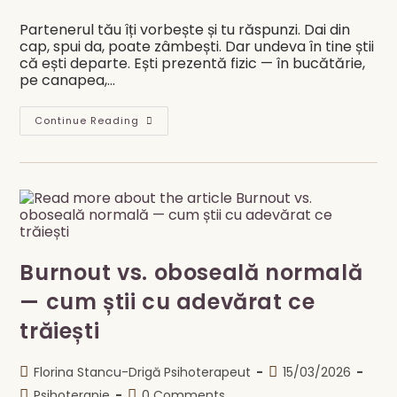
category:
comments:
Partenerul tău îți vorbește și tu răspunzi. Dai din
cap, spui da, poate zâmbești. Dar undeva în tine știi
că ești departe. Ești prezentă fizic — în bucătărie,
pe canapea,…
Când
Continue Reading
Ești
Acasă,
Dar
Parcă
Nu
Ești
Burnout vs. oboseală normală
— cum știi cu adevărat ce
trăiești
Post
Post
Florina Stancu-Drigă Psihoterapeut
15/03/2026
author:
published:
Post
Post
Psihoterapie
0 Comments