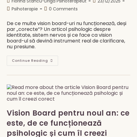
Post
Post
Florina Stancu-Drigă Psihoterapeut
23/12/2025
author:
published:
Post
Post
Psihoterapie
0 Comments
category:
comments:
De ce multe vision board-uri nu funcționează, deși
par „corecte”? Un articol psihologic despre
identitate, sistem nervos și ce face ca vision
board-ul să devină instrument real de clarificare,
nu presiune.
De
Continue Reading
Ce
Toată
Lumea
Face
Vision
Board-
Uri
În
Ianuarie,
Dar
Puține
Vision Board pentru noul an: ce
Funcționează
Cu
Adevărat?
este, de ce funcționează
psihologic și cum îl creezi