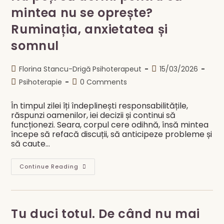
mintea nu se oprește?
Ruminația, anxietatea și
somnul
Post
Post
Florina Stancu-Drigă Psihoterapeut
15/03/2026
author:
published:
Post
Post
Psihoterapie
0 Comments
category:
comments:
În timpul zilei îți îndeplinești responsabilitățile,
răspunzi oamenilor, iei decizii și continui să
funcționezi. Seara, corpul cere odihnă, însă mintea
începe să refacă discuții, să anticipeze probleme și
să caute…
Nu
Continue Reading
Poți
Să
Dormi
Pentru
Că
Mintea
Tu duci totul. De când nu mai
Nu
Se