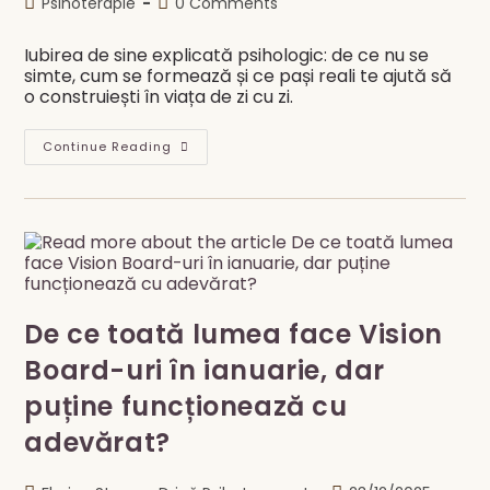
Post
Post
Psihoterapie
0 Comments
category:
comments:
Iubirea de sine explicată psihologic: de ce nu se
simte, cum se formează și ce pași reali te ajută să
o construiești în viața de zi cu zi.
Iubirea
Continue Reading
De
Sine
–
Ce
Înseamnă
Cu
Adevărat
Și
Cum
Se
Construiește
De ce toată lumea face Vision
Din
Perspectivă
Psihoterapeutică
Board-uri în ianuarie, dar
puține funcționează cu
adevărat?