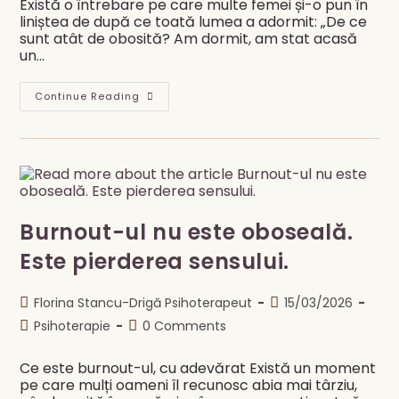
Există o întrebare pe care multe femei și-o pun în
liniștea de după ce toată lumea a adormit: „De ce
sunt atât de obosită? Am dormit, am stat acasă
un…
Burnout
Continue Reading
Vs.
Oboseală
Normală
—
Cum
Știi
Cu
Adevărat
Ce
Trăiești
Burnout-ul nu este oboseală.
Este pierderea sensului.
Post
Post
Florina Stancu-Drigă Psihoterapeut
15/03/2026
author:
published:
Post
Post
Psihoterapie
0 Comments
category:
comments:
Ce este burnout-ul, cu adevărat Există un moment
pe care mulți oameni îl recunosc abia mai târziu,