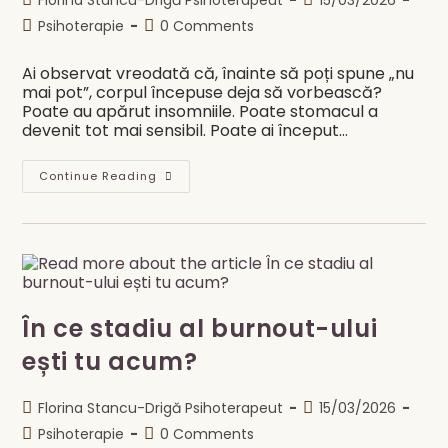
Florina Stancu-Drigă Psihoterapeut
15/03/2026
author:
published:
Post
Post
Psihoterapie
0 Comments
category:
comments:
Ai observat vreodată că, înainte să poți spune „nu
mai pot”, corpul începuse deja să vorbească?
Poate au apărut insomniile. Poate stomacul a
devenit tot mai sensibil. Poate ai început…
Corpul
Continue Reading
Tău
Știa.
Tu
Doar
Nu
L-
Ai
Ascultat.
În ce stadiu al burnout-ului
ești tu acum?
Post
Post
Florina Stancu-Drigă Psihoterapeut
15/03/2026
author:
published:
Post
Post
Psihoterapie
0 Comments