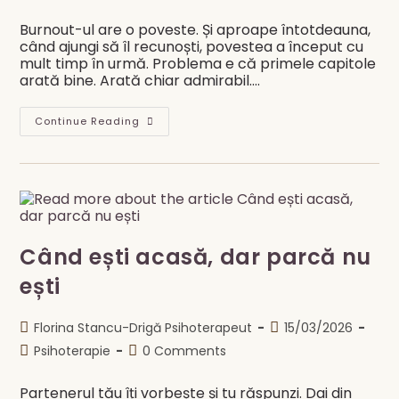
category:
comments:
Burnout-ul are o poveste. Și aproape întotdeauna,
când ajungi să îl recunoști, povestea a început cu
mult timp în urmă. Problema e că primele capitole
arată bine. Arată chiar admirabil.…
În
Continue Reading
Ce
Stadiu
Al
Burnout-
Ului
Ești
Tu
Acum?
Când ești acasă, dar parcă nu
ești
Post
Post
Florina Stancu-Drigă Psihoterapeut
15/03/2026
author:
published:
Post
Post
Psihoterapie
0 Comments
category:
comments:
Partenerul tău îți vorbește și tu răspunzi. Dai din