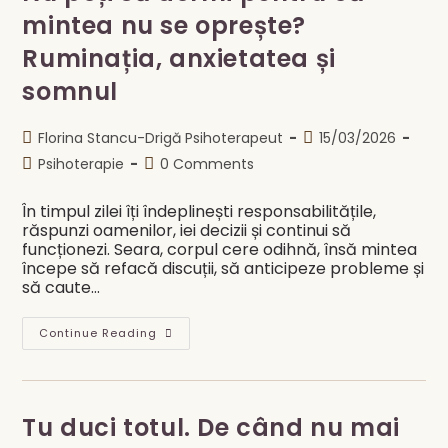
mintea nu se oprește?
Ruminația, anxietatea și
somnul
Post
Post
Florina Stancu-Drigă Psihoterapeut
15/03/2026
author:
published:
Post
Post
Psihoterapie
0 Comments
category:
comments:
În timpul zilei îți îndeplinești responsabilitățile,
răspunzi oamenilor, iei decizii și continui să
funcționezi. Seara, corpul cere odihnă, însă mintea
începe să refacă discuții, să anticipeze probleme și
să caute…
Nu
Continue Reading
Poți
Să
Dormi
Pentru
Că
Mintea
Tu duci totul. De când nu mai
Nu
Se