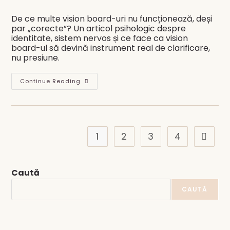
category:
comments:
De ce multe vision board-uri nu funcționează, deși
par „corecte”? Un articol psihologic despre
identitate, sistem nervos și ce face ca vision
board-ul să devină instrument real de clarificare,
nu presiune.
De
Continue Reading
Ce
Toată
Lumea
Face
Vision
Board-
Uri
1
2
3
4
Go to t
În
Ianuarie,
Dar
Puține
Funcționează
Caută
Cu
Adevărat?
CAUTĂ