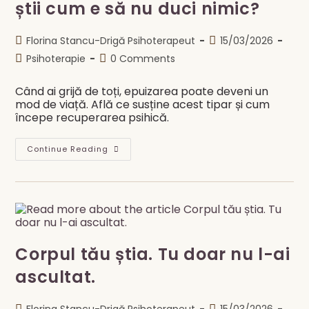
știi cum e să nu duci nimic?
Oprește?
Ruminația,
Anxietatea
Și
Post
Post
Florina Stancu-Drigă Psihoterapeut
15/03/2026
Somnul
author:
published:
Post
Post
Psihoterapie
0 Comments
category:
comments:
Când ai grijă de toți, epuizarea poate deveni un
mod de viață. Află ce susține acest tipar și cum
începe recuperarea psihică.
Tu
Continue Reading
Duci
Totul.
De
Când
Nu
Mai
Știi
Cum
E
Să
Corpul tău știa. Tu doar nu l-ai
Nu
Duci
ascultat.
Nimic?
Post
Post