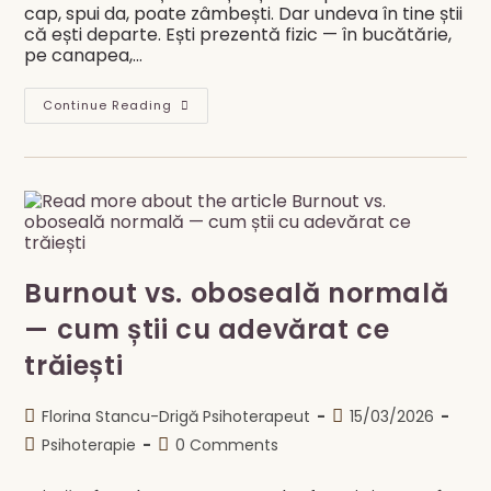
cap, spui da, poate zâmbești. Dar undeva în tine știi
că ești departe. Ești prezentă fizic — în bucătărie,
pe canapea,…
Când
Continue Reading
Ești
Acasă,
Dar
Parcă
Nu
Ești
Burnout vs. oboseală normală
— cum știi cu adevărat ce
trăiești
Post
Post
Florina Stancu-Drigă Psihoterapeut
15/03/2026
author:
published:
Post
Post
Psihoterapie
0 Comments
category:
comments: