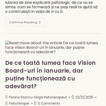
Iubirea de sine explicată psihologic: de ce nu se
simte, cum se formează și ce pași reali te ajută să
o construiești în viața de zi cu zi.
Iubirea
Continue Reading
De
Sine
–
Ce
Înseamnă
Cu
Adevărat
Și
Cum
Se
Construiește
De ce toată lumea face Vision
Din
Perspectivă
Psihoterapeutică
Board-uri în ianuarie, dar
puține funcționează cu
adevărat?
Post
Post
Florina Stancu-Drigă Psihoterapeut
23/12/2025
author:
published:
Post
Post
Psihoterapie
0 Comments