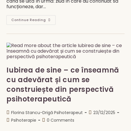
când se uită în urmă: ziua în care au continuat să
funcționeze, dar…
Burnout-
Continue Reading
Ul
Nu
Este
Oboseală.
Este
Pierderea
Sensului.
Iubirea de sine – ce înseamnă
cu adevărat și cum se
construiește din perspectivă
psihoterapeutică
Post
Post
Florina Stancu-Drigă Psihoterapeut
23/12/2025
author:
published:
Post
Post
Psihoterapie
0 Comments
category:
comments: