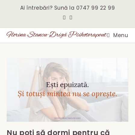
Skip
to
Ai întrebări? Sună la
0747 99 22 99
content
Florina Stancu-Drigă Psihoterapeut
Menu
Nu poți să dormi pentru că