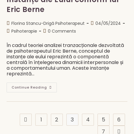
Eric Berne
Post
Post
Florina Stancu-Drigă Psihoterapeut
04/05/2024
author:
published:
Post
Post
Psihoterapie
0 Comments
category:
comments:
În cadrul teoriei analizei tranzacționale dezvoltată
de psihoterapeutul Eric Berne, conceptul de
instanțe ale eului reprezintă o componentă
centrală în înțelegerea dinamicii interpersonale și
a comportamentului uman. Aceste instanțe
reprezintă…
Instanțe
Continue Reading
Ale
Eului
Conform
Lui
Eric
Berne
1
2
3
4
5
6
Go to the previous page
7
Go to t