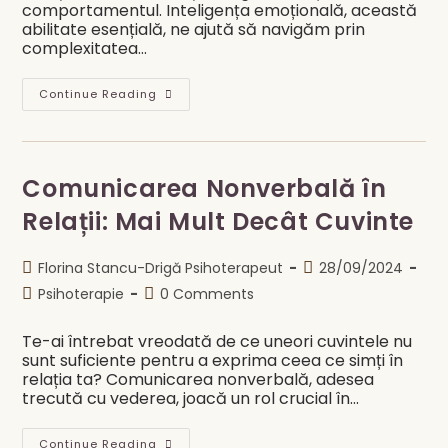
comportamentul. Inteligența emoțională, această
abilitate esențială, ne ajută să navigăm prin
complexitatea…
Inteligența
Continue Reading
Emoțională:
O
Cale
Spre
Relații
Mai
Comunicarea Nonverbală în
Profunde
Relații: Mai Mult Decât Cuvinte
Post
Post
Florina Stancu-Drigă Psihoterapeut
28/09/2024
author:
published:
Post
Post
Psihoterapie
0 Comments
category:
comments:
Te-ai întrebat vreodată de ce uneori cuvintele nu
sunt suficiente pentru a exprima ceea ce simți în
relația ta? Comunicarea nonverbală, adesea
trecută cu vederea, joacă un rol crucial în…
Comunicarea
Continue Reading