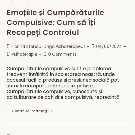
Emoțiile și Cumpărăturile
Compulsive: Cum să Îți
Recapeți Controlul
Post
Post
Florina Stancu-Drigă Psihoterapeut
04/06/2024
author:
published:
Post
Post
Psihoterapie
0 Comments
category:
comments:
Cumpărăturile compulsive sunt o problemă
frecvent întâlnită în societatea noastră, unde
accesul facil la produse și presiunea socială pot
stimula comportamentele impulsive.
Cumpărăturile compulsive, cunoscute și
ca tulburare de achiziție compulsivă, reprezintă…
Emoțiile
Continue Reading
Și
Cumpărăturile
Compulsive:
Cum
Să