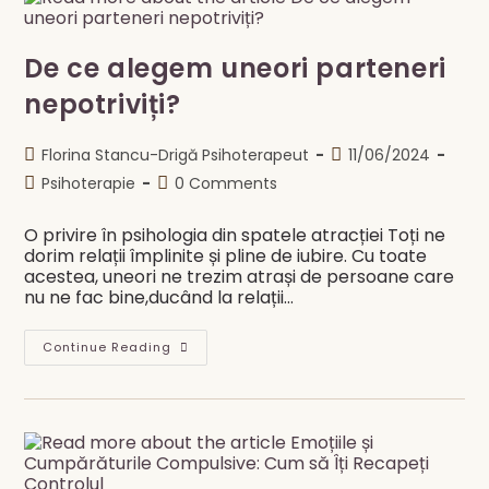
Și
Acceptare
De ce alegem uneori parteneri
nepotriviți?
Post
Post
Florina Stancu-Drigă Psihoterapeut
11/06/2024
author:
published:
Post
Post
Psihoterapie
0 Comments
category:
comments:
O privire în psihologia din spatele atracției Toți ne
dorim relații împlinite și pline de iubire. Cu toate
acestea, uneori ne trezim atrași de persoane care
nu ne fac bine,ducând la relații…
De
Continue Reading
Ce
Alegem
Uneori
Parteneri
Nepotriviți?