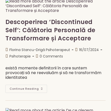
Descoperirea ‘Discontinued
Self’: Călătoria Personală de
Transformare și Acceptare
Post
Post
Florina Stancu-Drigă Psihoterapeut
16/07/2024
author:
published:
Post
Post
Psihoterapie
0 Comments
category:
comments:
există momente definitorii în care suntem
provocați să ne reevaluăm și să ne transformăm
identitatea
Descoperirea
Continue Reading
‘Discontinued
Self’:
Călătoria
Personală
De
Transformare