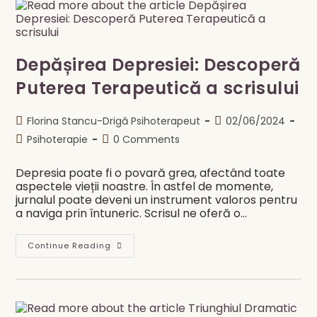
Îți
Recapeți
Controlul
Depășirea Depresiei: Descoperă
Puterea Terapeutică a scrisului
Post
Post
Florina Stancu-Drigă Psihoterapeut
02/06/2024
author:
published:
Post
Post
Psihoterapie
0 Comments
category:
comments:
Depresia poate fi o povară grea, afectând toate
aspectele vieții noastre. În astfel de momente,
jurnalul poate deveni un instrument valoros pentru
a naviga prin întuneric. Scrisul ne oferă o…
Depășirea
Continue Reading
Depresiei:
Descoperă
Puterea
Terapeutică
A
Scrisului