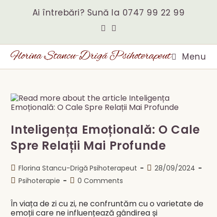
Skip
to
Ai întrebări? Sună la
0747 99 22 99
content
Florina Stancu-Drigă Psihoterapeut
Menu
Inteligența Emoțională: O Cale
Spre Relații Mai Profunde
Post
Post
Florina Stancu-Drigă Psihoterapeut
28/09/2024
author:
published:
Post
Post
Psihoterapie
0 Comments
category:
comments:
În viața de zi cu zi, ne confruntăm cu o varietate de
emoții care ne influențează gândirea și