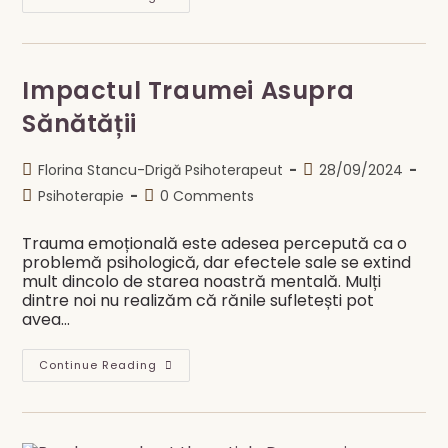
Nonverbală
În
Relații:
Mai
Mult
Decât
Impactul Traumei Asupra
Cuvinte
Sănătății
Post
Post
Florina Stancu-Drigă Psihoterapeut
28/09/2024
author:
published:
Post
Post
Psihoterapie
0 Comments
category:
comments:
Trauma emoțională este adesea percepută ca o
problemă psihologică, dar efectele sale se extind
mult dincolo de starea noastră mentală. Mulți
dintre noi nu realizăm că rănile sufletești pot
avea…
Impactul
Continue Reading
Traumei
Asupra
Sănătății