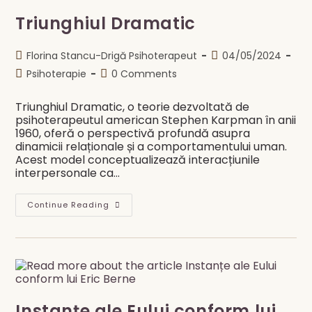
Triunghiul Dramatic
Post
Post
Florina Stancu-Drigă Psihoterapeut
04/05/2024
author:
published:
Post
Post
Psihoterapie
0 Comments
category:
comments:
Triunghiul Dramatic, o teorie dezvoltată de
psihoterapeutul american Stephen Karpman în anii
1960, oferă o perspectivă profundă asupra
dinamicii relaționale și a comportamentului uman.
Acest model conceptualizează interacțiunile
interpersonale ca…
Triunghiul
Continue Reading
Dramatic
Instanțe ale Eului conform lui