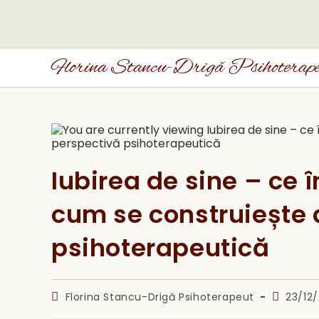
Skip
to
content
Florina Stancu-Drigă Psihoterap
Iubirea de sine – ce
cum se construiește 
psihoterapeutică
Post
Post
Florina Stancu-Drigă Psihoterapeut
23/12
author:
publishe