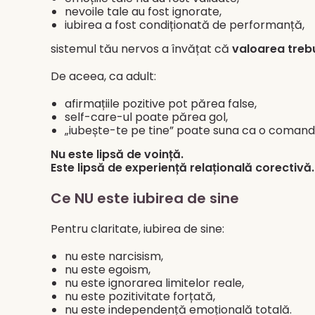
nevoile tale au fost ignorate,
iubirea a fost condiționată de performanță,
sistemul tău nervos a învățat că
valoarea treb
De aceea, ca adult:
afirmațiile pozitive pot părea false,
self-care-ul poate părea gol,
„iubește-te pe tine” poate suna ca o comand
Nu este lipsă de voință.
Este lipsă de experiență relațională corectivă.
Ce NU este iubirea de sine
Pentru claritate, iubirea de sine:
nu este narcisism,
nu este egoism,
nu este ignorarea limitelor reale,
nu este pozitivitate forțată,
nu este independență emoțională totală.