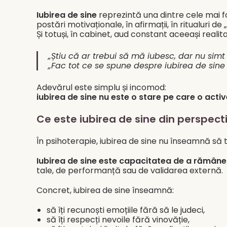
Iubirea de sine
reprezintă una dintre cele mai fol
postări motivaționale, în afirmații, în ritualuri de 
Și totuși, în cabinet, aud constant aceeași reali
„Știu că ar trebui să mă iubesc, dar nu simt 
„Fac tot ce se spune despre iubirea de sine ș
Adevărul este simplu și incomod:
iubirea de sine nu este o stare pe care o active
Ce este iubirea de sine din perspect
În psihoterapie, iubirea de sine nu înseamnă să te
Iubirea de sine este capacitatea de a rămâne î
tale, de performanță sau de validarea externă.
Concret, iubirea de sine înseamnă:
să îți recunoști emoțiile fără să le judeci,
să îți respecți nevoile fără vinovăție,