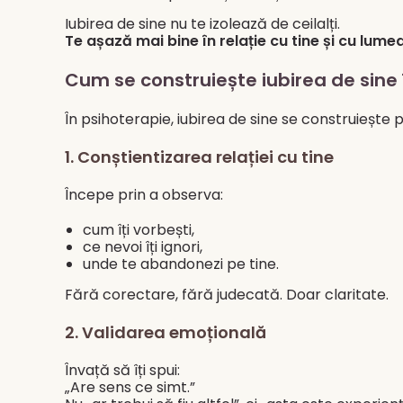
Iubirea de sine nu te izolează de ceilalți.
Te așază mai bine în relație cu tine și cu lumea
Cum se construiește iubirea de sine
În psihoterapie, iubirea de sine se construiește pr
1. Conștientizarea relației cu tine
Începe prin a observa:
cum îți vorbești,
ce nevoi îți ignori,
unde te abandonezi pe tine.
Fără corectare, fără judecată. Doar claritate.
2. Validarea emoțională
Învață să îți spui:
„Are sens ce simt.”