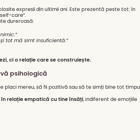
osite expresii din ultimii ani. Este prezentă peste tot: în
„self-care”.
tate dureroasă:
nimic.”
i tot mă simt insuficientă.”
zi, ci o relație care se construiește.
ivă psihologică
 placi mereu, să fii pozitivă sau să te simți bine tot timpul
n relație empatică cu tine însăți
, indiferent de emoțiile