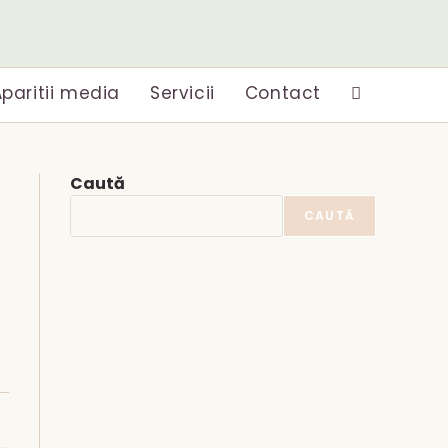
paritii media
Servicii
Contact
Toggle
website
Caută
search
CAUTĂ