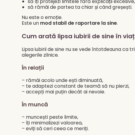
să îți protejezi limitele fără explicații excesive,
să rămâi de partea ta chiar și când greșești.
Nu este o emoție.
Este un
mod stabil de raportare la sine
.
Cum arată lipsa iubirii de sine în via
Lipsa iubirii de sine nu se vede întotdeauna ca tr
alegerile zilnice.
În relații
– rămâi acolo unde ești diminuată,
– te adaptezi constant de teamă să nu pierzi,
– accepți mai puțin decât ai nevoie.
În muncă
– muncești peste limite,
– îți minimalizezi valoarea,
– eviți să ceri ceea ce meriți.