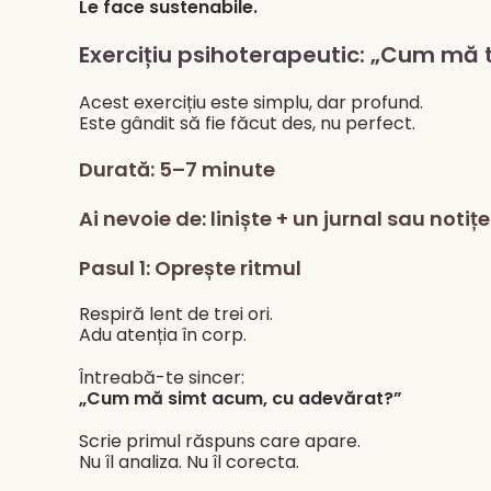
Le face sustenabile.
Exercițiu psihoterapeutic: „Cum mă 
Acest exercițiu este simplu, dar profund.
Este gândit să fie făcut des, nu perfect.
Durată: 5–7 minute
Ai nevoie de: liniște + un jurnal sau notițe
Pasul 1: Oprește ritmul
Respiră lent de trei ori.
Adu atenția în corp.
Întreabă-te sincer:
„Cum mă simt acum, cu adevărat?”
Scrie primul răspuns care apare.
Nu îl analiza. Nu îl corecta.