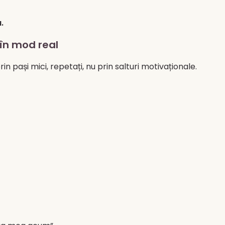
.
 în mod real
in pași mici, repetați, nu prin salturi motivaționale.