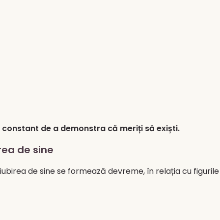
rt constant de a demonstra că meriți să exiști.
rea de sine
iubirea de sine se formează devreme, în relația cu figurile