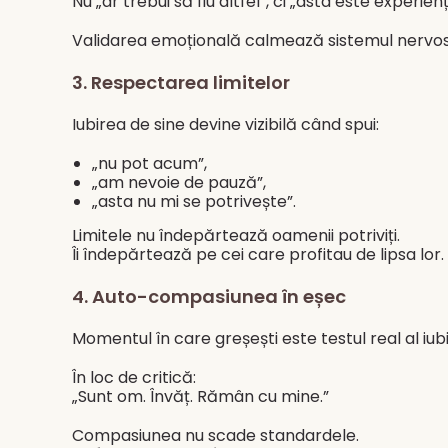
Nu „ar trebui să fiu altfel”, ci „asta este experi
Validarea emoțională calmează sistemul nervos 
3. Respectarea limitelor
Iubirea de sine devine vizibilă când spui:
„nu pot acum”,
„am nevoie de pauză”,
„asta nu mi se potrivește”.
Limitele nu îndepărtează oamenii potriviți.
Îi îndepărtează pe cei care profitau de lipsa lor.
4. Auto-compasiunea în eșec
Momentul în care greșești este testul real al iubir
În loc de critică:
„Sunt om. Învăț. Rămân cu mine.”
Compasiunea nu scade standardele.