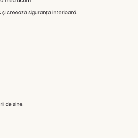
ența mea acum”.
și creează siguranță interioară.
ii de sine.