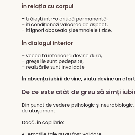
În relația cu corpul
– trăiești într-o critică permanentă,
– îți condiționezi valoarea de aspect,
– îți ignori oboseala și semnalele fizice.
În dialogul interior
– vocea ta interioară devine dură,
– greșelile sunt pedepsite,
– realizările sunt invalidate.
În absența iubirii de sine, viața devine un efo
De ce este atât de greu să simți iubi
Din punct de vedere psihologic și neurobiologic, 
de atașament.
Dacă, în copilărie:
emoțiile tale nu au fost validate,