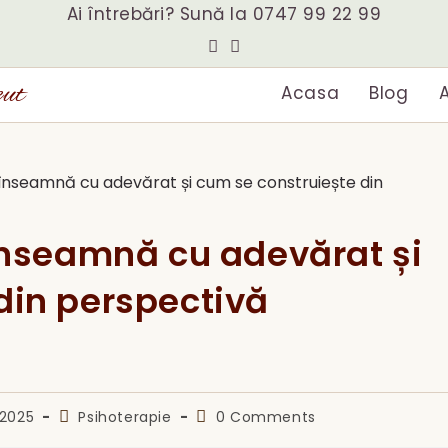
Ai întrebări? Sună la
0747 99 22 99
eut
Acasa
Blog
A
 înseamnă cu adevărat și
din perspectivă
Post
Post
/2025
Psihoterapie
0 Comments
d:
category:
comments: