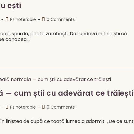
u ești
Post
Post
Psihoterapie
0 Comments
category:
comments:
n cap, spui da, poate zâmbești. Dar undeva în tine știi că
, pe canapea,…
 — cum știi cu adevărat ce trăiești
Post
Post
Psihoterapie
0 Comments
category:
comments:
 în liniștea de după ce toată lumea a adormit: „De ce sunt