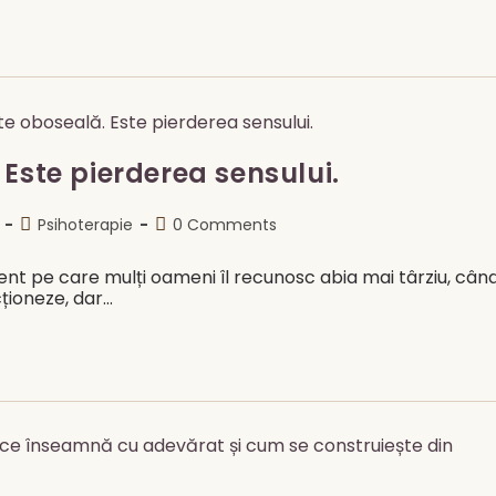
Este pierderea sensului.
Post
Post
Psihoterapie
0 Comments
category:
comments:
nt pe care mulți oameni îl recunosc abia mai târziu, cân
cționeze, dar…