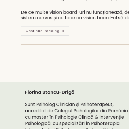
author:
published:
De ce multe vision board-uri nu funcționează, de
sistem nervos și ce face ca vision board-ul să de
De
Continue Reading
Ce
Toată
Lumea
Face
Vision
Board-
Uri
În
Ianuarie,
Dar
Puține
Funcționează
Cu
Adevărat?
Florina Stancu-Drigă
Sunt Psiholog Clinician și Psihoterapeut,
acreditat de Colegiul Psihologilor din România
cu master în Psihologie Clinică & Intervenție
Psihologică; cu specializări în Psihoterapia