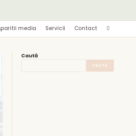
paritii media
Servicii
Contact
Toggle
website
Caută
search
CAUTĂ