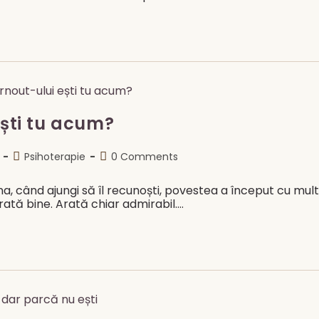
ești tu acum?
Post
Post
Psihoterapie
0 Comments
category:
comments:
a, când ajungi să îl recunoști, povestea a început cu mult
ată bine. Arată chiar admirabil.…