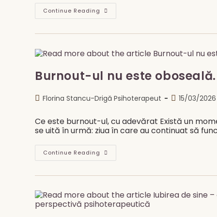
Burnout
Continue Reading
Vs.
Oboseală
Normală
—
Cum
Știi
Cu
Adevărat
Ce
Burnout-ul nu este oboseală. 
Trăiești
Post
Post
Florina Stancu-Drigă Psihoterapeut
15/03/2026
author:
published:
Ce este burnout-ul, cu adevărat Există un mome
se uită în urmă: ziua în care au continuat să fun
Burnout-
Continue Reading
Ul
Nu
Este
Oboseală.
Este
Pierderea
Sensului.