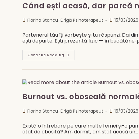
Când ești acasă, dar parcă n
Post
Post
Florina Stancu-Drigă Psihoterapeut
15/03/2026
author:
published:
Partenerul tău îți vorbește și tu răspunzi. Dai di
ești departe. Ești prezentă fizic — în bucătărie
Când
Continue Reading
Ești
Acasă,
Dar
Parcă
Nu
Ești
Burnout vs. oboseală normală
Post
Post
Florina Stancu-Drigă Psihoterapeut
15/03/2026
author:
published:
Există o întrebare pe care multe femei și-o pun
atât de obosită? Am dormit, am stat acasă un…