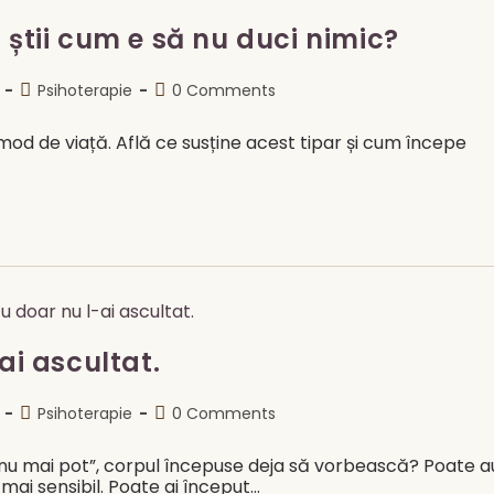
 știi cum e să nu duci nimic?
Post
Post
Psihoterapie
0 Comments
category:
comments:
 mod de viață. Află ce susține acest tipar și cum începe
ai ascultat.
Post
Post
Psihoterapie
0 Comments
category:
comments:
„nu mai pot”, corpul începuse deja să vorbească? Poate a
mai sensibil. Poate ai început…