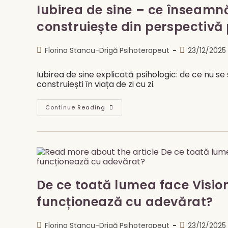
Iubirea de sine – ce înseamn
construiește din perspectivă
Post
Post
Florina Stancu-Drigă Psihoterapeut
23/12/2025
author:
published:
Iubirea de sine explicată psihologic: de ce nu se
construiești în viața de zi cu zi.
Iubirea
Continue Reading
De
Sine
–
Ce
Înseamnă
Cu
Adevărat
Și
Cum
Se
De ce toată lumea face Vision
Construiește
Din
funcționează cu adevărat?
Perspectivă
Psihoterapeutică
Post
Post
Florina Stancu-Drigă Psihoterapeut
23/12/2025