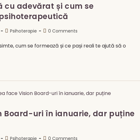
ă cu adevărat și cum se
 psihoterapeutică
Post
Post
Psihoterapie
0 Comments
category:
comments:
 simte, cum se formează și ce pași reali te ajută să o
 Board-uri în ianuarie, dar puține
Post
Post
Psihoterapie
0 Comments