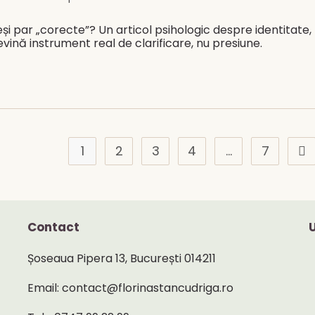
category:
comments:
și par „corecte”? Un articol psihologic despre identitate,
vină instrument real de clarificare, nu presiune.
1
2
3
4
…
7
Go 
Contact
Șoseaua Pipera 13, București 014211
Email: contact@florinastancudriga.ro