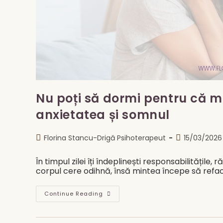
Nu poți să dormi pentru că m
anxietatea și somnul
Post
Post
Florina Stancu-Drigă Psihoterapeut
15/03/2026
author:
published:
În timpul zilei îți îndeplinești responsabilitățile, 
corpul cere odihnă, însă mintea începe să refac
Nu
Continue Reading
Poți
Să
Dormi
Pentru