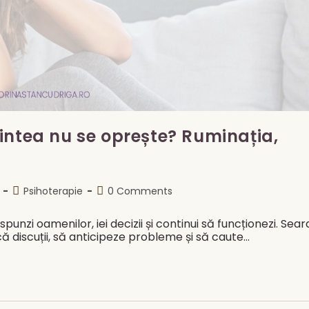
intea nu se oprește? Ruminația,
Post
Post
Psihoterapie
0 Comments
category:
comments:
răspunzi oamenilor, iei decizii și continui să funcționezi. Sear
ă discuții, să anticipeze probleme și să caute…