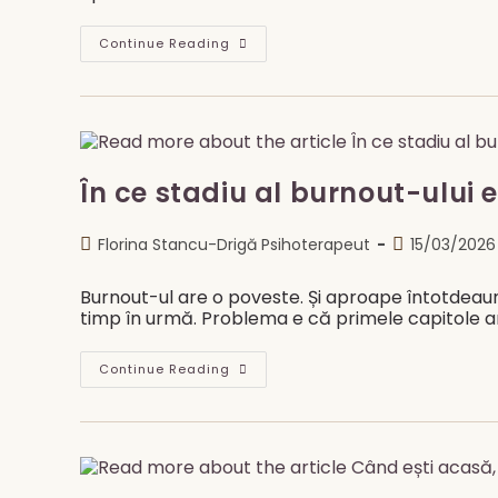
Corpul
Continue Reading
Tău
Știa.
Tu
Doar
Nu
L-
Ai
Ascultat.
În ce stadiu al burnout-ului 
Post
Post
Florina Stancu-Drigă Psihoterapeut
15/03/2026
author:
published:
Burnout-ul are o poveste. Și aproape întotdeaun
timp în urmă. Problema e că primele capitole ar
În
Continue Reading
Ce
Stadiu
Al
Burnout-
Ului
Ești
Tu
Acum?