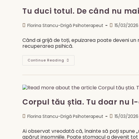
Că
Mintea
Tu duci totul. De când nu mai
Nu
Se
Oprește?
Post
Post
Florina Stancu-Drigă Psihoterapeut
Ruminația,
15/03/2026
Anxietatea
author:
published:
Și
Somnul
Când ai grijă de toți, epuizarea poate deveni un
recuperarea psihică.
Tu
Continue Reading
Duci
Totul.
De
Când
Nu
Mai
Știi
Cum
E
Corpul tău știa. Tu doar nu l-
Să
Nu
Duci
Post
Post
Florina Stancu-Drigă Psihoterapeut
15/03/2026
Nimic?
author:
published:
Ai observat vreodată că, înainte să poți spune 
apărut insomniile. Poate stomacul a devenit tot 