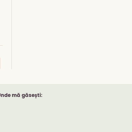
to the next page
Unde mă găsești: