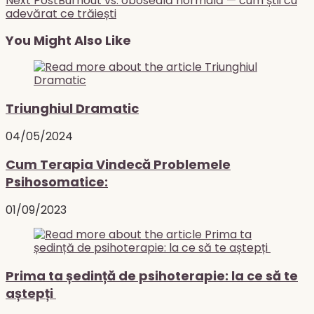
articles
Next Post
Burnout vs. oboseală normală — cum știi cu
adevărat ce trăiești
You Might Also Like
Triunghiul Dramatic
04/05/2024
Cum Terapia Vindecă Problemele
Psihosomatice:
01/09/2023
Prima ta ședință de psihoterapie: la ce să te
aștepți