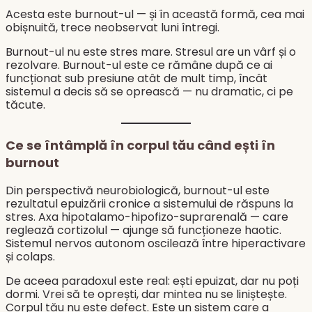
Acesta este burnout-ul — și în această formă, cea mai
obișnuită, trece neobservat luni întregi.
Burnout-ul nu este stres mare. Stresul are un vârf și o
rezolvare. Burnout-ul este ce rămâne după ce ai
funcționat sub presiune atât de mult timp, încât
sistemul a decis să se oprească — nu dramatic, ci pe
tăcute.
Ce se întâmplă în corpul tău când ești în
burnout
Din perspectivă neurobiologică, burnout-ul este
rezultatul epuizării cronice a sistemului de răspuns la
stres. Axa hipotalamo-hipofizo-suprarenală — care
reglează cortizolul — ajunge să funcționeze haotic.
Sistemul nervos autonom oscilează între hiperactivare
și colaps.
De aceea paradoxul este real: ești epuizat, dar nu poți
dormi. Vrei să te oprești, dar mintea nu se liniștește.
Corpul tău nu este defect. Este un sistem care a