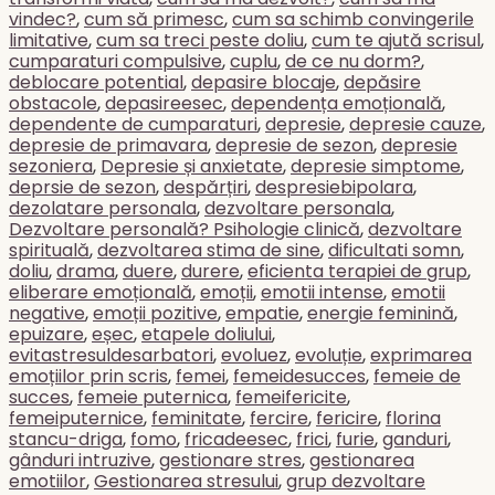
vindec?
,
cum să primesc
,
cum sa schimb convingerile
limitative
,
cum sa treci peste doliu
,
cum te ajută scrisul
,
cumparaturi compulsive
,
cuplu
,
de ce nu dorm?
,
deblocare potential
,
depasire blocaje
,
depăsire
obstacole
,
depasireesec
,
dependența emoțională
,
dependente de cumparaturi
,
depresie
,
depresie cauze
,
depresie de primavara
,
depresie de sezon
,
depresie
sezoniera
,
Depresie și anxietate
,
depresie simptome
,
deprsie de sezon
,
despărțiri
,
despresiebipolara
,
dezolatare personala
,
dezvoltare personala
,
Dezvoltare personală? Psihologie clinică
,
dezvoltare
spirituală
,
dezvoltarea stima de sine
,
dificultati somn
,
doliu
,
drama
,
duere
,
durere
,
eficienta terapiei de grup
,
eliberare emoțională
,
emoții
,
emotii intense
,
emotii
negative
,
emoții pozitive
,
empatie
,
energie feminină
,
epuizare
,
eșec
,
etapele doliului
,
evitastresuldesarbatori
,
evoluez
,
evoluție
,
exprimarea
emoțiilor prin scris
,
femei
,
femeidesucces
,
femeie de
succes
,
femeie puternica
,
femeifericite
,
femeiputernice
,
feminitate
,
fercire
,
fericire
,
florina
stancu-driga
,
fomo
,
fricadeesec
,
frici
,
furie
,
ganduri
,
gânduri intruzive
,
gestionare stres
,
gestionarea
emotiilor
,
Gestionarea stresului
,
grup dezvoltare