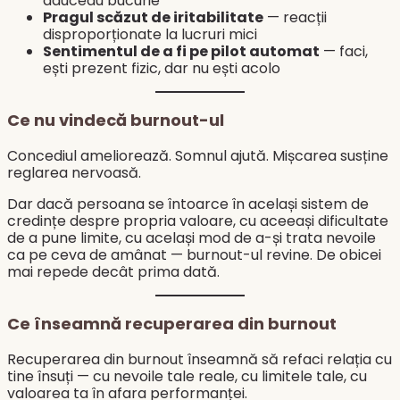
aduceau bucurie
Pragul scăzut de iritabilitate
— reacții
disproporționate la lucruri mici
Sentimentul de a fi pe pilot automat
— faci,
ești prezent fizic, dar nu ești acolo
Ce nu vindecă burnout-ul
Concediul ameliorează. Somnul ajută. Mișcarea susține
reglarea nervoasă.
Dar dacă persoana se întoarce în același sistem de
credințe despre propria valoare, cu aceeași dificultate
de a pune limite, cu același mod de a-și trata nevoile
ca pe ceva de amânat — burnout-ul revine. De obicei
mai repede decât prima dată.
Ce înseamnă recuperarea din burnout
Recuperarea din burnout înseamnă să refaci relația cu
tine însuți — cu nevoile tale reale, cu limitele tale, cu
valoarea ta în afara performanței.