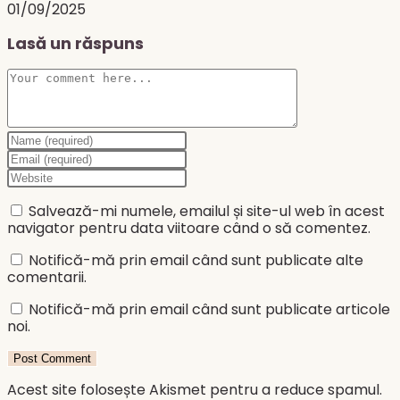
01/09/2025
Lasă un răspuns
Comment
Enter
your
Enter
name
your
Enter
or
email
your
username
address
website
Salvează-mi numele, emailul și site-ul web în acest
to
to
URL
navigator pentru data viitoare când o să comentez.
comment
comment
(optional)
Notifică-mă prin email când sunt publicate alte
comentarii.
Notifică-mă prin email când sunt publicate articole
noi.
Acest site folosește Akismet pentru a reduce spamul.