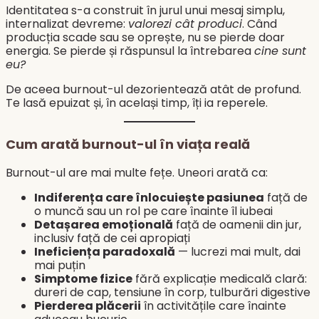
Identitatea s-a construit în jurul unui mesaj simplu,
internalizat devreme:
valorezi cât produci
. Când
producția scade sau se oprește, nu se pierde doar
energia. Se pierde și răspunsul la întrebarea
cine sunt
eu?
De aceea burnout-ul dezorientează atât de profund.
Te lasă epuizat și, în același timp, îți ia reperele.
Cum arată burnout-ul în viața reală
Burnout-ul are mai multe fețe. Uneori arată ca:
Indiferența care înlocuiește pasiunea
față de
o muncă sau un rol pe care înainte îl iubeai
Detașarea emoțională
față de oamenii din jur,
inclusiv față de cei apropiați
Ineficiența paradoxală
— lucrezi mai mult, dai
mai puțin
Simptome fizice
fără explicație medicală clară:
dureri de cap, tensiune în corp, tulburări digestive
Pierderea plăcerii
în activitățile care înainte