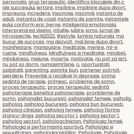
personala
,
grup terapeutic
,
identifica blocajele din c
ale succesului
,
iertare
,
implinire
,
implinire dupa divort
,
impreuna
,
incredere
,
insomnie
,
insomnii
,
instanta de
adult
,
instanta de copil
,
instanta de parinte
,
instantele
eului conform eric berne
,
inteligenta emotionala
,
interpretarea viselor
,
intuiție
,
iubire
,
jomo
,
jurnal de
introspecție
,
lecții2022
,
lifestyle
,
lumina naturala
,
ma
bucur de succces
,
ma dezvolt
,
mai bine dupa divort
,
manifestare
,
manipulare
,
meditatie
,
menire
,
mi-e
rusine
,
mindfulness
,
Mindfulness și meditație
,
mindset
,
mindulness
,
misiune
,
moarte
,
motivatie
,
nu pot să iert
,
nu pot so dorm
,
numasimtbine
,
o
,
oportunitați
,
palpitații
,
parenting
,
parinte bun
,
partener potrivit
,
pierdere
,
Prevenție a recidivei în depresie
,
prima
sedinta de terapie
,
primesc
,
probleme de somn
,
proces terapeutic
,
proces terapeutic ședință
psihoterapie beneficii psihoterapie
,
pronbleme de
somn
,
psihanalist bucuresti
,
psihanalist femeie
,
psiholig
,
psiholog
,
psiholog bucuresti
,
psiholog bun bucuresti
,
psiholog clinician
,
psiholog femeie
,
psiholog florina
stancu-driga
,
psiholog secctor 1
,
psiholog sector 1
,
psiholog sector1
,
psihologclinician
,
Psihologia femeii
,
Psihologia și performanța sportivă
,
Psihologia și
sexualitatea
,
psihologiarelatiilor
,
Psihologie
,
Psihologie