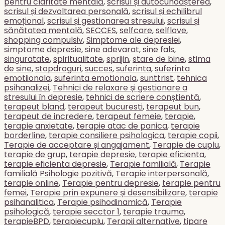
pentru claritate mentală
,
scrisul și autocunoașterea
,
scrisul și dezvoltarea personală
,
scrisul și echilibrul
emoțional
,
scrisul și gestionarea stresului
,
scrisul și
sănătatea mentală
,
SECCES
,
selfcare
,
selflove
,
shopping compulsiv
,
Simptome ale depresiei
,
simptome depresie
,
sine adevarat
,
sine fals
,
singuratate
,
spiritualitate
,
sprijin
,
stare de bine
,
stima
de sine
,
stopdroguri
,
succes
,
suferinta
,
suferinta
emotiionala
,
suferinta emotionala
,
sunttrist
,
tehnica
psihanalizei
,
Tehnici de relaxare și gestionare a
stresului în depresie
,
tehnici de scriere conștientă
,
terapeut bland
,
terapeut bucuresti
,
terapeut bun
,
terapeut de incredere
,
terapeut femeie
,
terapie
,
terapie anxietate
,
terapie atac de panica
,
terapie
borderline
,
terapie consiliere psihologica
,
terapie copii
,
Terapie de acceptare și angajament
,
Terapie de cuplu
,
terapie de grup
,
terapie depresie
,
terapie eficienta
,
terapie eficienta depresie
,
Terapie familială
,
Terapie
familială Psihologie pozitivă
,
Terapie interpersonală
,
terapie online
,
Terapie pentru depresie
,
terapie pentru
femei
,
Terapie prin expunere și desensibilizare
,
terapie
psihanalitica
,
Terapie psihodinamică
,
Terapie
psihologică
,
terapie secctor 1
,
terapie trauma
,
terapieBPD
,
terapiecuplu
,
Terapii alternative
,
tipare