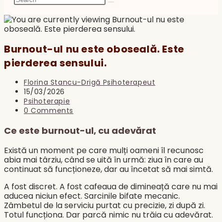
search
Burnout-ul nu este oboseală. Este
pierderea sensului.
Post
Florina Stancu-Drigă Psihoterapeut
author:
Post
15/03/2026
published:
Post
Psihoterapie
category:
Post
0 Comments
comments:
Ce este burnout-ul, cu adevărat
Există un moment pe care mulți oameni îl recunosc
abia mai târziu, când se uită în urmă: ziua în care au
continuat să funcționeze, dar au încetat să mai simtă.
A fost discret. A fost cafeaua de dimineață care nu mai
aducea niciun efect. Sarcinile bifate mecanic.
Zâmbetul de la serviciu purtat cu precizie, zi după zi.
Totul funcționa. Dar parcă nimic nu trăia cu adevărat.