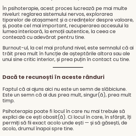
În psihoterapie, acest proces lucrează pe mai multe
niveluri: reglarea sistemului nervos, explorarea
tiparelor de atașament și a credințelor despre valoare,
și, poate cel mai important, recuperarea accesului la
lumea interioară, la emoții autentice, la ceea ce
contează cu adevărat pentru tine.
Burnout-ul, la cel mai profund nivel, este semnalul că ai
trăit prea mult în funcție de așteptările altora sau ale
unui sine critic interior, și prea puțin în contact cu tine.
Dacă te recunoști în aceste rânduri
Faptul că ai ajuns aici nu este un semn de slăbiciune.
Este un semn că ai dus prea mult, singur(ă), prea mult
timp.
Psihoterapia poate fi locul în care nu mai trebuie să
explici de ce ești obosit(ă). Ci locul în care, în sfârșit, îți
permiți să fii exact acolo unde ești — și să găsești, de
acolo, drumul înapoi spre tine.