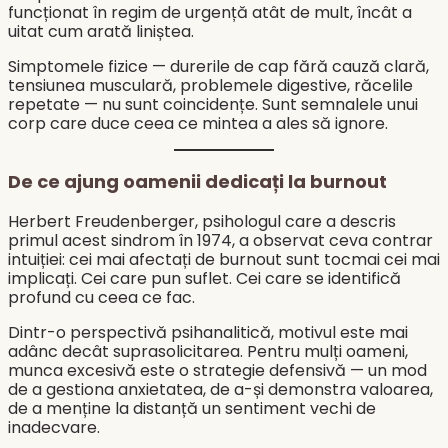
funcționat în regim de urgență atât de mult, încât a
uitat cum arată liniștea.
Simptomele fizice — durerile de cap fără cauză clară,
tensiunea musculară, problemele digestive, răcelile
repetate — nu sunt coincidențe. Sunt semnalele unui
corp care duce ceea ce mintea a ales să ignore.
De ce ajung oamenii dedicați la burnout
Herbert Freudenberger, psihologul care a descris
primul acest sindrom în 1974, a observat ceva contrar
intuiției: cei mai afectați de burnout sunt tocmai cei mai
implicați. Cei care pun suflet. Cei care se identifică
profund cu ceea ce fac.
Dintr-o perspectivă psihanalitică, motivul este mai
adânc decât suprasolicitarea. Pentru mulți oameni,
munca excesivă este o strategie defensivă — un mod
de a gestiona anxietatea, de a-și demonstra valoarea,
de a menține la distanță un sentiment vechi de
inadecvare.