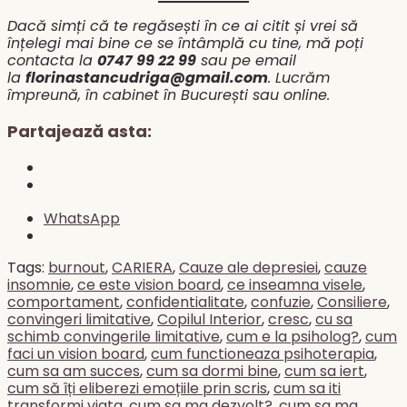
Dacă simți că te regăsești în ce ai citit și vrei să
înțelegi mai bine ce se întâmplă cu tine, mă poți
contacta la
0747 99 22 99
sau pe email
la
florinastancudriga@gmail.com
. Lucrăm
împreună, în cabinet în București sau online.
Partajează asta:
WhatsApp
Tags
:
burnout
,
CARIERA
,
Cauze ale depresiei
,
cauze
insomnie
,
ce este vision board
,
ce inseamna visele
,
comportament
,
confidentialitate
,
confuzie
,
Consiliere
,
convingeri limitative
,
Copilul Interior
,
cresc
,
cu sa
schimb convingerile limitative
,
cum e la psiholog?
,
cum
faci un vision board
,
cum functioneaza psihoterapia
,
cum sa am succes
,
cum sa dormi bine
,
cum sa iert
,
cum să îți eliberezi emoțiile prin scris
,
cum sa iti
transformi viata
,
cum sa ma dezvolt?
,
cum sa ma