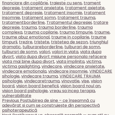
financiare din copilărie
,
traieste cu sens
,
trament
depresie
,
tratament anxietate
,
tratament axietate
,
tratament depresie
,
tratament insomie
,
tratament
insomnie
,
tratament somn
,
tratament trauma
,
tratamentborderline
,
Tratamentul depresiei
,
tratare
depresie
,
trauma
,
trauma borderline
,
trauma
complexa
,
trauma copilarie
,
trauma timpurie
,
traume
,
traume abuz emotional
,
traume in copilarie
,
traume
timpurii
,
trezire
,
tristete
,
tristetea de sezon
,
triunghiul
dramatic
,
tulburareborderline
,
tulburari de somn
,
tulbursri de somn
,
valori
,
valori in viata
,
viata dupa
divort
,
viata dupa divort misiune personala refacere
viata mai bine dupa divort
,
viata implinita
,
victima
,
victima gaslighting
,
vindecare
,
vindecare anxietate
,
vindecare emotionala
,
vindecare insomnie
,
VINDECARE
sihologie
,
vindecare trauma
,
VINDECARE TRAUMA
psihologie
,
vindecaretrauma
,
vinovatie
,
vise
,
vision
board
,
vision board beneficii
,
vision board noul an
,
vision board psihologie
,
vreau sa incep terapia
,
vulnerabilitate
Previous Post
Iubirea de sine – ce înseamnă cu
Read
adevărat și cum se construiește din perspectivă
more
psihoterapeutică