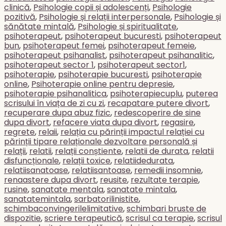
clinică
,
Psihologie copii și adolescenți
,
Psihologie
pozitivă
,
Psihologie și relații interpersonale
,
Psihologie și
sănătate mintală
,
Psihologie și spiritualitate
,
psihoterapeut
,
psihoterapeut bucuresti
,
psihoterapeut
bun
,
psihoterapeut femei
,
psihoterapeut femeie
,
psihoterapeut psihanalist
,
psihoterapeut psihanalitic
,
psihoterapeut sector 1
,
psihoterapeut sector1
,
psihoterapie
,
psihoterapie bucuresti
,
psihoterapie
online
,
Psihoterapie online pentru depresie
,
psihoterapie psihanalitica
,
psihoterapiecuplu
,
puterea
scrisului în viața de zi cu zi
,
recapatare putere divort
,
recuperare dupa abuz fizic
,
redescoperire de sine
dupa divort
,
refacere viata dupa divort
,
regasire
,
regrete
,
relaii
,
relația cu părinții impactul relației cu
părinții tipare relaționale dezvoltare personală și
relații
,
relatii
,
relații conștiente
,
relatii de durata
,
relatii
disfuncționale
,
relații toxice
,
relatiidedurata
,
relatiisanatoase
,
relatiisantoase
,
remedii insomnie
,
renaastere dupa divort
,
reusite
,
rezultate terapie
,
rusine
,
sanatate mentala
,
sanatate mintala
,
sanatatemintala
,
sarbatorilinistite
,
schimbaconvingerilelimitative
,
schimbari bruste de
dispozitie
,
scriere terapeutică
,
scrisul ca terapie
,
scrisul