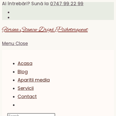
Ai întrebări? Sună la
0747 99 22 99
Skip
to
content
Florina Stancu-Drigă Psihoterapeut
Menu
Close
Acasa
Blog
Aparitii media
Servicii
Contact
Toggle
website