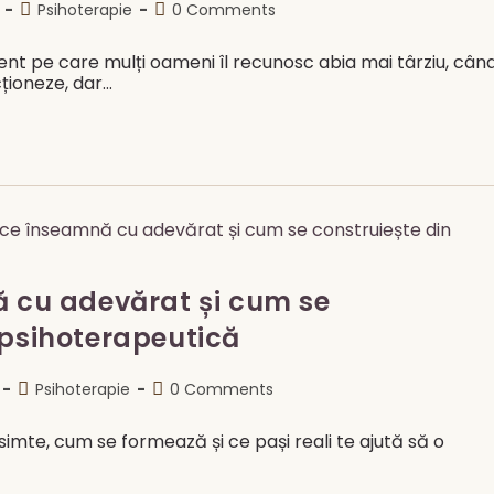
Post
Post
Psihoterapie
0 Comments
category:
comments:
nt pe care mulți oameni îl recunosc abia mai târziu, cân
cționeze, dar…
ă cu adevărat și cum se
 psihoterapeutică
Post
Post
Psihoterapie
0 Comments
category:
comments:
 simte, cum se formează și ce pași reali te ajută să o