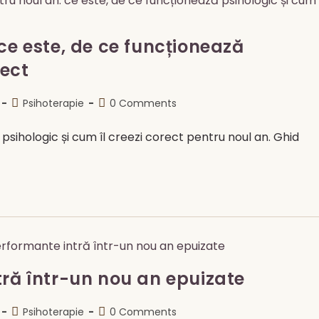
ce este, de ce funcționează
rect
Post
Post
Psihoterapie
0 Comments
category:
comments:
psihologic și cum îl creezi corect pentru noul an. Ghid
tră într-un nou an epuizate
Post
Post
Psihoterapie
0 Comments