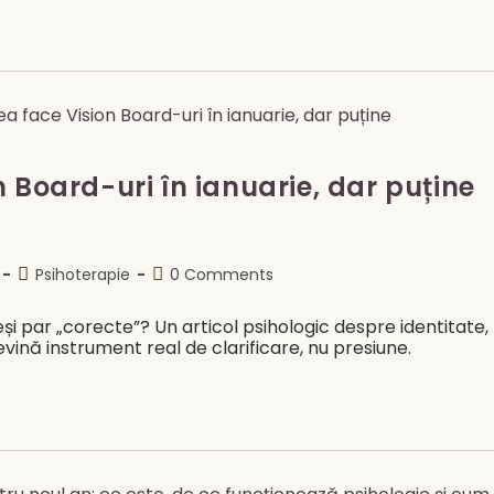
 Board-uri în ianuarie, dar puține
Post
Post
Psihoterapie
0 Comments
category:
comments:
și par „corecte”? Un articol psihologic despre identitate,
vină instrument real de clarificare, nu presiune.