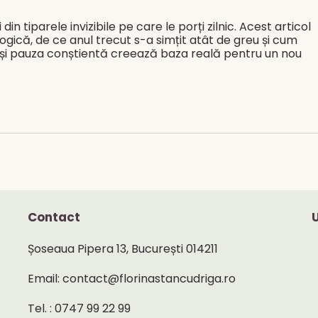
category:
comments:
n tiparele invizibile pe care le porți zilnic. Acest articol
ogică, de ce anul trecut s-a simțit atât de greu și cum
r și pauza conștientă creează baza reală pentru un nou
Contact
Șoseaua Pipera 13, București 014211
Email: contact@florinastancudriga.ro
Tel. : 0747 99 22 99