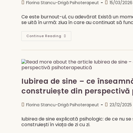
Post
Post
Florina Stancu-Drigă Psihoterapeut
15/03/2026
author:
published:
Ce este burnout-ul, cu adevărat Există un mome
se uită în urmă: ziua în care au continuat să fun
Burnout-
Continue Reading
Ul
Nu
Este
Oboseală.
Este
Pierderea
Sensului.
Iubirea de sine – ce înseamn
construiește din perspectivă
Post
Post
Florina Stancu-Drigă Psihoterapeut
23/12/2025
author:
published:
Iubirea de sine explicată psihologic: de ce nu se
construiești în viața de zi cu zi.