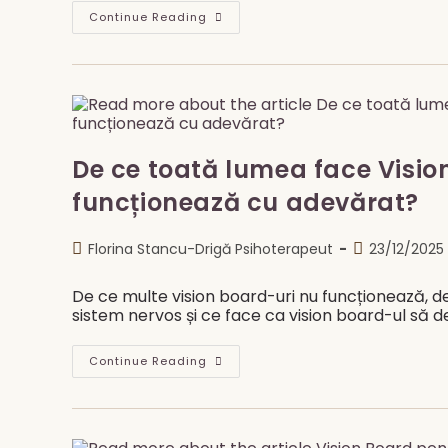
Iubirea
Continue Reading
De
Sine
–
Ce
Înseamnă
Cu
Adevărat
Și
Cum
Se
De ce toată lumea face Vision
Construiește
Din
funcționează cu adevărat?
Perspectivă
Psihoterapeutică
Post
Post
Florina Stancu-Drigă Psihoterapeut
23/12/2025
author:
published:
De ce multe vision board-uri nu funcționează, de
sistem nervos și ce face ca vision board-ul să de
De
Continue Reading
Ce
Toată
Lumea
Face
Vision
Board-