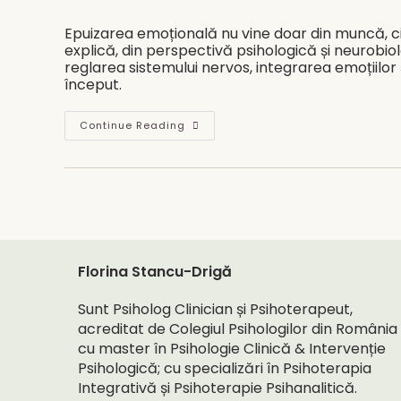
Creezi
author:
published:
Corect
Epuizarea emoțională nu vine doar din muncă, ci di
explică, din perspectivă psihologică și neurobiol
reglarea sistemului nervos, integrarea emoțiilo
început.
De
Continue Reading
Ce
Femeile
Performante
Intră
Într-
Un
Nou
An
Epuizate
Florina Stancu-Drigă
Sunt Psiholog Clinician și Psihoterapeut,
acreditat de Colegiul Psihologilor din România
cu master în Psihologie Clinică & Intervenție
Psihologică; cu specializări în Psihoterapia
Integrativă și Psihoterapie Psihanalitică.