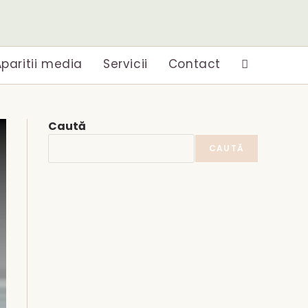
paritii media
Servicii
Contact
Toggle
website
Caută
search
CAUTĂ