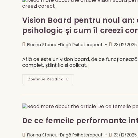
Uri
În
Ianuarie,
Dar
Vision Board pentru noul an: 
Puține
Funcționează
psihologic și cum îl creezi co
Cu
Adevărat?
Post
Post
Florina Stancu-Drigă Psihoterapeut
23/12/2025
author:
published:
Află ce este un vision board, de ce funcționează 
complet, științific și aplicat.
Vision
Continue Reading
Board
Pentru
Noul
An:
Ce
Este,
De
Ce
Funcționează
De ce femeile performante in
Psihologic
Și
Cum
Post
Post
Florina Stancu-Drigă Psihoterapeut
23/12/2025
Îl