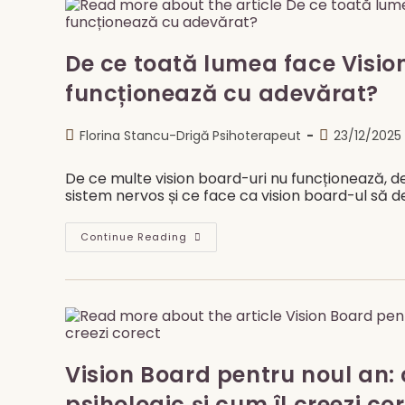
Cu
Adevărat
Și
Cum
Se
De ce toată lumea face Vision
Construiește
Din
funcționează cu adevărat?
Perspectivă
Psihoterapeutică
Post
Post
Florina Stancu-Drigă Psihoterapeut
23/12/2025
author:
published:
De ce multe vision board-uri nu funcționează, de
sistem nervos și ce face ca vision board-ul să de
De
Continue Reading
Ce
Toată
Lumea
Face
Vision
Board-
Uri
În
Ianuarie,
Dar
Vision Board pentru noul an: 
Puține
Funcționează
psihologic și cum îl creezi co
Cu