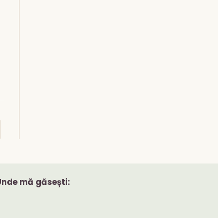
to the next page
Unde mă găsești: