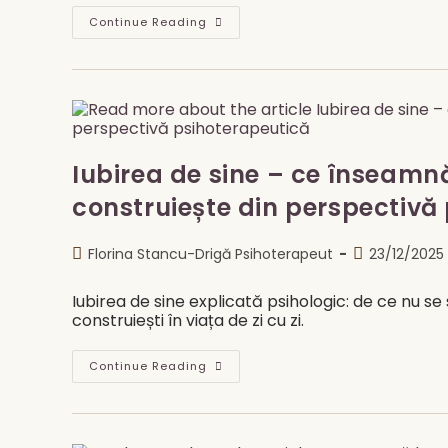
Burnout-
Continue Reading
Ul
Nu
Este
Oboseală.
Este
Pierderea
Sensului.
Iubirea de sine – ce înseamn
construiește din perspectivă
Post
Post
Florina Stancu-Drigă Psihoterapeut
23/12/2025
author:
published:
Iubirea de sine explicată psihologic: de ce nu se
construiești în viața de zi cu zi.
Iubirea
Continue Reading
De
Sine
–
Ce
Înseamnă