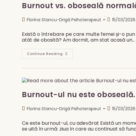
Burnout vs. oboseală normală
Post
Post
Florina Stancu-Drigă Psihoterapeut
15/03/2026
author:
published:
Există o întrebare pe care multe femei și-o pun
atât de obosită? Am dormit, am stat acasă un…
Burnout
Continue Reading
Vs.
Oboseală
Normală
—
Cum
Știi
Cu
Adevărat
Ce
Burnout-ul nu este oboseală. 
Trăiești
Post
Post
Florina Stancu-Drigă Psihoterapeut
15/03/2026
author:
published:
Ce este burnout-ul, cu adevărat Există un mome
se uită în urmă: ziua în care au continuat să fun