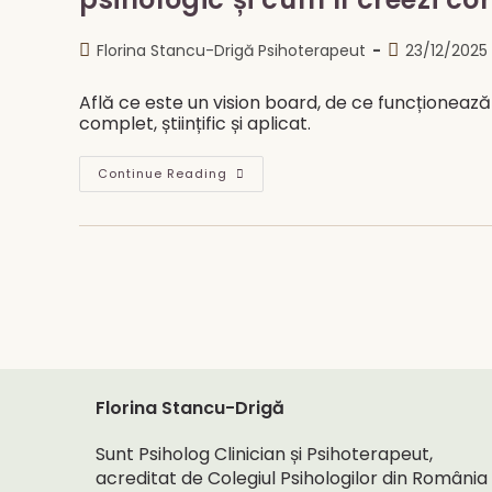
Adevărat?
Post
Post
Florina Stancu-Drigă Psihoterapeut
23/12/2025
author:
published:
Află ce este un vision board, de ce funcționează 
complet, științific și aplicat.
Vision
Continue Reading
Board
Pentru
Noul
An:
Ce
Este,
De
Ce
Funcționează
Psihologic
Și
Cum
Îl
Creezi
Corect
Florina Stancu-Drigă
Sunt Psiholog Clinician și Psihoterapeut,
acreditat de Colegiul Psihologilor din România