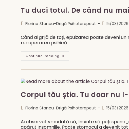
Că
Mintea
Tu duci totul. De când nu mai
Nu
Se
Oprește?
Post
Post
Florina Stancu-Drigă Psihoterapeut
Ruminația,
15/03/2026
Anxietatea
author:
published:
Și
Somnul
Când ai grijă de toți, epuizarea poate deveni un
recuperarea psihică.
Tu
Continue Reading
Duci
Totul.
De
Când
Nu
Mai
Știi
Cum
E
Corpul tău știa. Tu doar nu l-
Să
Nu
Duci
Post
Post
Florina Stancu-Drigă Psihoterapeut
15/03/2026
Nimic?
author:
published:
Ai observat vreodată că, înainte să poți spune 
apărut insomniile. Poate stomacul a devenit tot 