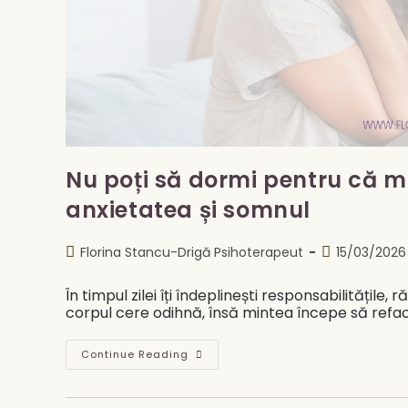
Nu poți să dormi pentru că m
anxietatea și somnul
Post
Post
Florina Stancu-Drigă Psihoterapeut
15/03/2026
author:
published:
În timpul zilei îți îndeplinești responsabilitățile, 
corpul cere odihnă, însă mintea începe să refac
Nu
Continue Reading
Poți
Să
Dormi
Pentru