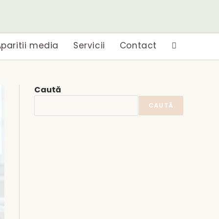
paritii media
Servicii
Contact
Toggle
website
Caută
search
CAUTĂ