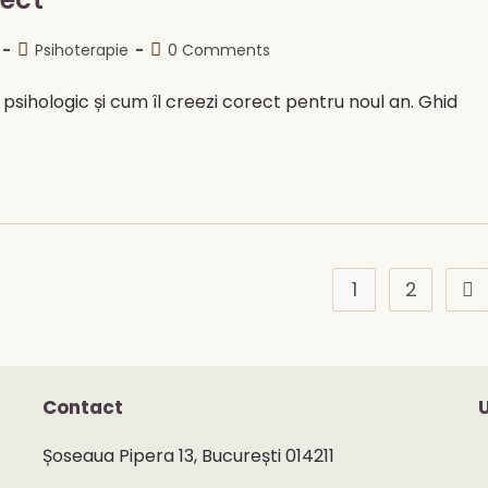
Post
Post
Psihoterapie
0 Comments
category:
comments:
psihologic și cum îl creezi corect pentru noul an. Ghid
1
2
Go 
Contact
Șoseaua Pipera 13, București 014211