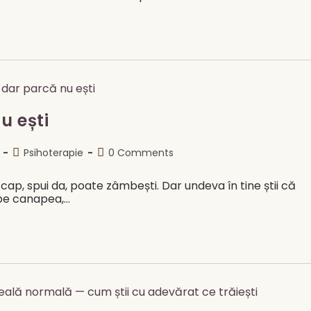
u ești
Post
Post
Psihoterapie
0 Comments
category:
comments:
n cap, spui da, poate zâmbești. Dar undeva în tine știi că
, pe canapea,…