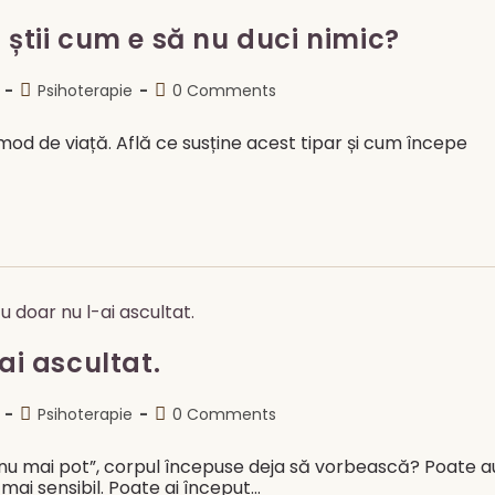
 știi cum e să nu duci nimic?
Post
Post
Psihoterapie
0 Comments
category:
comments:
 mod de viață. Află ce susține acest tipar și cum începe
ai ascultat.
Post
Post
Psihoterapie
0 Comments
category:
comments:
„nu mai pot”, corpul începuse deja să vorbească? Poate a
mai sensibil. Poate ai început…