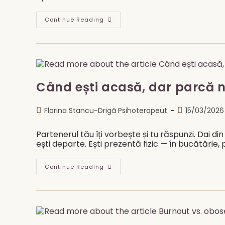
Corpul
Continue Reading
Tău
Știa.
Tu
Doar
Nu
L-
Ai
Ascultat.
Când ești acasă, dar parcă n
Post
Post
Florina Stancu-Drigă Psihoterapeut
15/03/2026
author:
published:
Partenerul tău îți vorbește și tu răspunzi. Dai di
ești departe. Ești prezentă fizic — în bucătărie
Când
Continue Reading
Ești
Acasă,
Dar
Parcă
Nu
Ești