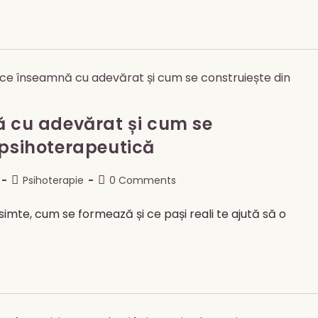
ă cu adevărat și cum se
 psihoterapeutică
Post
Post
Psihoterapie
0 Comments
category:
comments:
 simte, cum se formează și ce pași reali te ajută să o