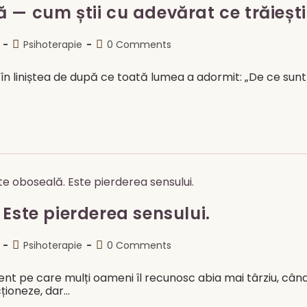
 — cum știi cu adevărat ce trăiești
Post
Post
Psihoterapie
0 Comments
category:
comments:
 în liniștea de după ce toată lumea a adormit: „De ce sunt
Este pierderea sensului.
Post
Post
Psihoterapie
0 Comments
category:
comments:
nt pe care mulți oameni îl recunosc abia mai târziu, cân
cționeze, dar…