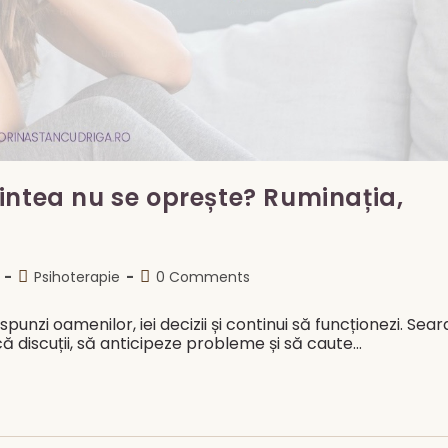
intea nu se oprește? Ruminația,
Post
Post
Psihoterapie
0 Comments
category:
comments:
răspunzi oamenilor, iei decizii și continui să funcționezi. Sear
ă discuții, să anticipeze probleme și să caute…