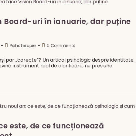
 Board-uri în ianuarie, dar puține
Post
Post
Psihoterapie
0 Comments
category:
comments:
și par „corecte”? Un articol psihologic despre identitate,
vină instrument real de clarificare, nu presiune.
ce este, de ce funcționează
rect