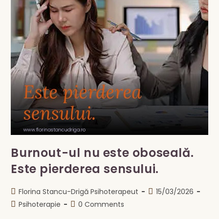
Burnout-ul nu este oboseală.
Este pierderea sensului.
Post
Post
Florina Stancu-Drigă Psihoterapeut
15/03/2026
author:
published:
Post
Post
Psihoterapie
0 Comments
category:
comments: