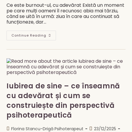
Ce este burnout-ul, cu adevărat Există un moment
pe care mulți oameni îl recunosc abia mai târziu,
când se uită în urmă: ziua în care au continuat să
funcționeze, dar…
Burnout-
Continue Reading
Ul
Nu
Este
Oboseală.
Este
Pierderea
Sensului.
Iubirea de sine – ce înseamnă
cu adevărat și cum se
construiește din perspectivă
psihoterapeutică
Post
Post
Florina Stancu-Drigă Psihoterapeut
23/12/2025