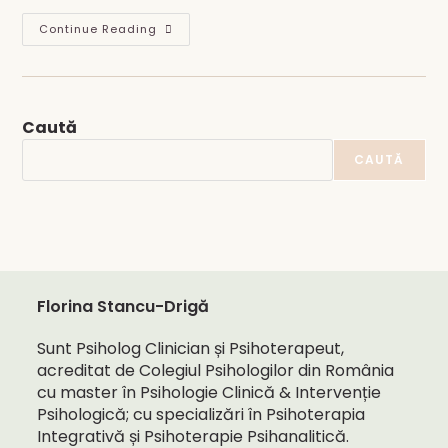
Depresia:
Continue Reading
Sentință
Sau
Oportunitate
De
Transformare?
Caută
CAUTĂ
Florina Stancu-Drigă
Sunt Psiholog Clinician și Psihoterapeut,
acreditat de Colegiul Psihologilor din România
cu master în Psihologie Clinică & Intervenție
Psihologică; cu specializări în Psihoterapia
Integrativă și Psihoterapie Psihanalitică.