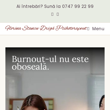
Skip
to
Ai întrebări? Sună la
0747 99 22 99
content
Florina Stancu-Drigă Psihoterapeut
Menu