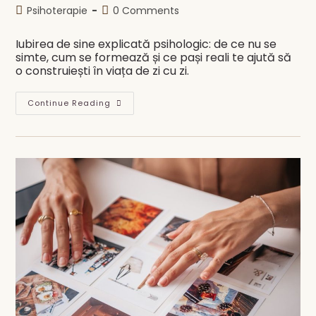
author:
published:
Post
Post
Psihoterapie
0 Comments
category:
comments:
Iubirea de sine explicată psihologic: de ce nu se
simte, cum se formează și ce pași reali te ajută să
o construiești în viața de zi cu zi.
Iubirea
Continue Reading
De
Sine
–
Ce
Înseamnă
Cu
Adevărat
Și
Cum
Se
Construiește
Din
Perspectivă
Psihoterapeutică