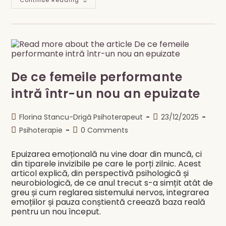
Vision
Continue Reading
Board
Pentru
Noul
An:
Ce
Este,
De
Ce
Funcționează
Psihologic
De ce femeile performante
Și
Cum
intră într-un nou an epuizate
Îl
Creezi
Corect
Post
Post
Florina Stancu-Drigă Psihoterapeut
23/12/2025
author:
published:
Post
Post
Psihoterapie
0 Comments
category:
comments:
Epuizarea emoțională nu vine doar din muncă, ci
din tiparele invizibile pe care le porți zilnic. Acest
articol explică, din perspectivă psihologică și
neurobiologică, de ce anul trecut s-a simțit atât de
greu și cum reglarea sistemului nervos, integrarea
emoțiilor și pauza conștientă creează baza reală
pentru un nou început.