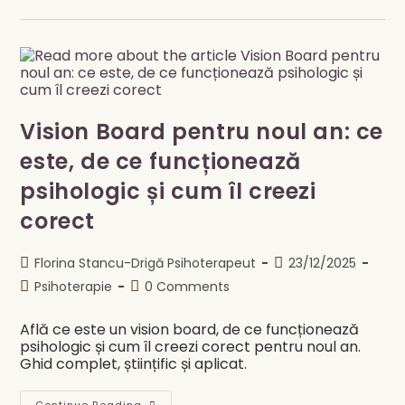
Toată
Lumea
Face
Vision
Board-
Uri
În
Ianuarie,
Dar
Puține
Vision Board pentru noul an: ce
Funcționează
Cu
Adevărat?
este, de ce funcționează
psihologic și cum îl creezi
corect
Post
Post
Florina Stancu-Drigă Psihoterapeut
23/12/2025
author:
published:
Post
Post
Psihoterapie
0 Comments
category:
comments:
Află ce este un vision board, de ce funcționează
psihologic și cum îl creezi corect pentru noul an.
Ghid complet, științific și aplicat.