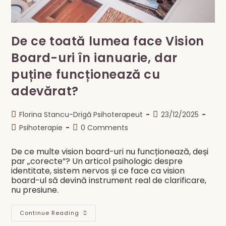
De ce toată lumea face Vision
Board-uri în ianuarie, dar
puține funcționează cu
adevărat?
Post
Post
Florina Stancu-Drigă Psihoterapeut
23/12/2025
author:
published:
Post
Post
Psihoterapie
0 Comments
category:
comments:
De ce multe vision board-uri nu funcționează, deși
par „corecte”? Un articol psihologic despre
identitate, sistem nervos și ce face ca vision
board-ul să devină instrument real de clarificare,
nu presiune.
De
Continue Reading
Ce