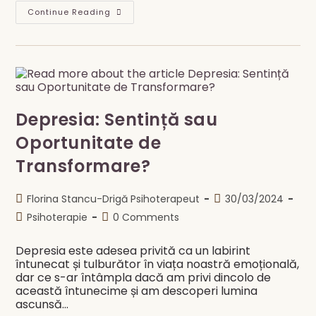
De
Continue Reading
Ce
Femeile
Performante
Intră
Într-
Un
Nou
An
Epuizate
Depresia: Sentință sau
Oportunitate de
Transformare?
Post
Post
Florina Stancu-Drigă Psihoterapeut
30/03/2024
author:
published:
Post
Post
Psihoterapie
0 Comments
category:
comments:
Depresia este adesea privită ca un labirint
întunecat și tulburător în viața noastră emoțională,
dar ce s-ar întâmpla dacă am privi dincolo de
această întunecime și am descoperi lumina
ascunsă…