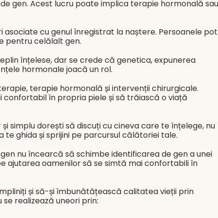
or de gen. Acest lucru poate implica terapie hormonală sa
uri asociate cu genul înregistrat la naștere. Persoanele pot
ce pentru celălalt gen.
deplin înțelese, dar se crede că genetica, expunerea
ențele hormonale joacă un rol.
erapie, terapie hormonală și intervenții chirurgicale.
confortabil în propria piele și să trăiască o viață
și simplu dorești să discuți cu cineva care te înțelege, nu
a te ghida și sprijini pe parcursul călătoriei tale.
 gen nu încearcă să schimbe identificarea de gen a unei
 ajutarea oamenilor să se simtă mai confortabili în
pliniți și să-și îmbunătățească calitatea vieții prin
 se realizează uneori prin: