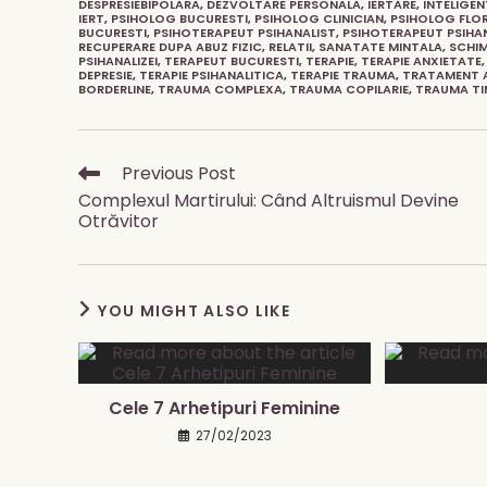
DESPRESIEBIPOLARA
,
DEZVOLTARE PERSONALA
,
IERTARE
,
INTELIGE
IERT
,
PSIHOLOG BUCURESTI
,
PSIHOLOG CLINICIAN
,
PSIHOLOG FLO
BUCURESTI
,
PSIHOTERAPEUT PSIHANALIST
,
PSIHOTERAPEUT PSIHA
RECUPERARE DUPA ABUZ FIZIC
,
RELATII
,
SANATATE MINTALA
,
SCHIM
PSIHANALIZEI
,
TERAPEUT BUCURESTI
,
TERAPIE
,
TERAPIE ANXIETATE
,
DEPRESIE
,
TERAPIE PSIHANALITICA
,
TERAPIE TRAUMA
,
TRATAMENT 
BORDERLINE
,
TRAUMA COMPLEXA
,
TRAUMA COPILARIE
,
TRAUMA TI
Read
Previous Post
more
Complexul Martirului: Când Altruismul Devine
articles
Otrăvitor
YOU MIGHT ALSO LIKE
Cele 7 Arhetipuri Feminine
27/02/2023