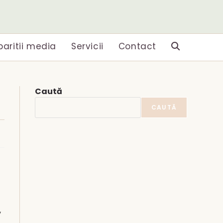
paritii media
Servicii
Contact
Toggle
website
Caută
search
CAUTĂ
,