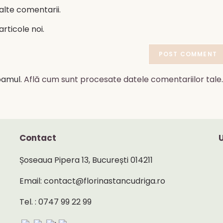
alte comentarii.
rticole noi.
pamul.
Află cum sunt procesate datele comentariilor tale
.
Contact
Șoseaua Pipera 13, București 014211
Email: contact@florinastancudriga.ro
Tel. : 0747 99 22 99