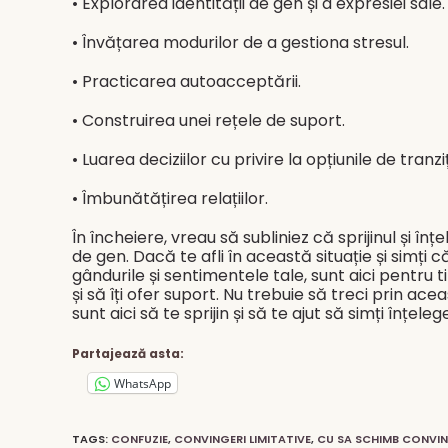
• Explorarea identității de gen și a expresiei sale.
• Învățarea modurilor de a gestiona stresul.
• Practicarea autoacceptării.
• Construirea unei rețele de suport.
• Luarea deciziilor cu privire la opțiunile de tranziț
• Îmbunătățirea relațiilor.
În încheiere, vreau să subliniez că sprijinul și în
de gen. Dacă te afli în această situație și simți 
gândurile și sentimentele tale, sunt aici pentru t
și să îți ofer suport. Nu trebuie să treci prin ac
sunt aici să te sprijin și să te ajut să simți înțel
Partajează asta:
WhatsApp
TAGS
:
CONFUZIE
,
CONVINGERI LIMITATIVE
,
CU SA SCHIMB CONVING