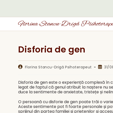
Skip
to
content
Florina Stancu-Drigă Psihoterap
Disforia de gen
Post
Post
Florina Stancu-Drigă Psihoterapeut
31/0
author:
publish
Disforia de gen este o experiență complexă în c
legat de faptul că genul atribuit la naștere nu 
duce la sentimente de anxietate, tristețe și nelin
O persoană cu disforie de gen poate trăi o variet
Aceste sentimente pot fi foarte personale și pot f
sprijinul din partea familiei și prietenilor și ac