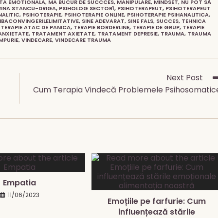
NTA EMOTIONALA
,
MA BUCUR DE SUCCCES
,
MANIPULARE
,
MINDSET
,
NU POT SĂ
RINA STANCU-DRIGA
,
PSIHOLOG SECTOR1
,
PSIHOTERAPEUT
,
PSIHOTERAPEUT
NALITIC
,
PSIHOTERAPIE
,
PSIHOTERAPIE ONLINE
,
PSIHOTERAPIE PSIHANALITICA
,
BACONVINGERILELIMITATIVE
,
SINE ADEVARAT
,
SINE FALS
,
SUCCES
,
TEHNICA
TERAPIE ATAC DE PANICA
,
TERAPIE BORDERLINE
,
TERAPIE DE GRUP
,
TERAPIE
ANXIETATE
,
TRATAMENT AXIETATE
,
TRATAMENT DEPRESIE
,
TRAUMA
,
TRAUMA
MPURIE
,
VINDECARE
,
VINDECARE TRAUMA
Next Post
Cum Terapia Vindecă Problemele Psihosomatic
Empatia
11/06/2023
Emoțiile pe farfurie: Cum
influențează stările