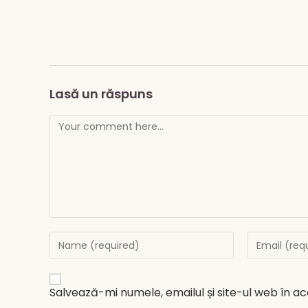
Lasă un răspuns
Comment
Enter
Enter
your
your
name
email
or
address
username
to
to
Salvează-mi numele, emailul și site-ul web în a
comment
comment