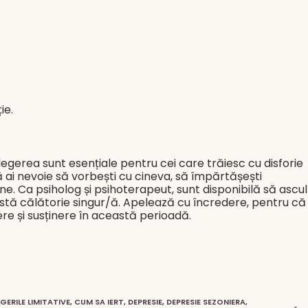
ie.
țelegerea sunt esențiale pentru cei care trăiesc cu disforie
că ai nevoie să vorbești cu cineva, să împărtășești
ine. Ca psiholog și psihoterapeut, sunt disponibilă să ascul
eastă călătorie singur/ă. Apeleaz
ă cu încredere, pentru că
egere și susținere în această perioadă.
ERILE LIMITATIVE
,
CUM SA IERT
,
DEPRESIE
,
DEPRESIE SEZONIERA
,