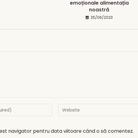
emoționale alimentația
noastră
25/06/2023
Enter
your
website
URL
(optional)
cest navigator pentru data viitoare când o să comentez.