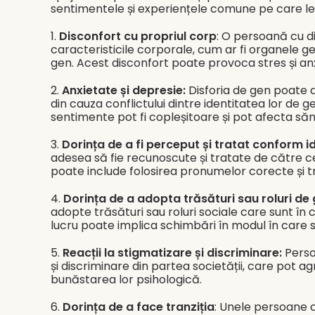
sentimentele și experiențele comune pe care le
1.
Disconfort cu propriul corp
: O persoană cu d
caracteristicile corporale, cum ar fi organele ge
gen. Acest disconfort poate provoca stres și an
2.
Anxietate și depresie:
Disforia de gen poate 
din cauza conflictului dintre identitatea lor de g
sentimente pot fi copleșitoare și pot afecta să
3.
Dorința de a fi perceput și tratat conform id
adesea să fie recunoscute și tratate de către cei
poate include folosirea pronumelor corecte și 
4.
Dorința de a adopta trăsături sau roluri de g
adopte trăsături sau roluri sociale care sunt în
lucru poate implica schimbări în modul în care
5.
Reacții la stigmatizare și discriminare:
Perso
și discriminare din partea societății, care pot ag
bunăstarea lor psihologică.
6.
Dorința de a face tranziția
: Unele persoane c