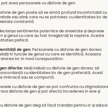
 pot avea persoanele cu disforie de gen:
isforie de gen poate să se simtă profund inconfortabil cu
nitale sau sânii, care nu se potrivesc cu identitatea lor de
xietate constantă.
declanșa sentimente puternice de anxietate și depresie
en și genul cu care au fost înregistrați la naștere. Aceste
nătatea psihică.
entității de gen:
Persoanele cu disforie de gen doresc
lalți în funcție de genul cu care se identifică. Aceasta
tratarea lor în mod corespunzător.
en diferite:
Mulți indivizi cu disforie de gen doresc să
 concordanță cu identitatea lor de gen preferată. Acest
 se îmbracă sau se comportă.
anele cu disforie de gen se pot confrunta cu stigmatizar
rava disforia de gen și pot afecta încrederea în sine și
u disforie de gen aleg să facă tranziția pentru a-și aduce