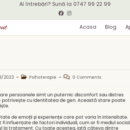
Ai întrebări? Sună la
0747 99 22 99
eut
Acasa
Blog
A
Post
Post
8/2023
Psihoterapie
0 Comments
ed:
category:
comments:
are persoanele simt un puternic disconfort sau distres
se potrivește cu identitatea de gen. Această stare poate
iște.
ate de emoții și experiențe care pot varia în intensitate.
i influențate de factori individuali, cum ar fi mediul social
cesul la tratament. Cu toate acestea, iată câteva dintre