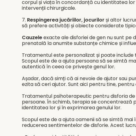
corpul și viața în concordanță cu identitatea l
intervenții chirurgicale.
7.
Respingerea jucăriilor, jocurilor
și altor lucr
să prefere activități și obiecte considerate tipi
Cauzele
exacte ale disforiei de gen nu sunt pe 
prenatală la anumite substanțe chimice și influ
Tratamentul este personalizat și poate include t
Scopul este de a ajuta persoana să se simtă mai 
autentică în ceea ce privește genul lor.
Așadar, dacă simți că ai nevoie de ajutor sau pur 
ezita să ceri ajutor. Sunt aici pentru tine, pentru 
Tratamentul psihoterapeutic pentru disforia de
persoane. În schimb, terapia se concentrează pe
identitatea lor și în exprimarea genului lor.
Scopul este de a ajuta oamenii să se simtă mai îm
reducerea sentimentelor de disforie. Acest lucru